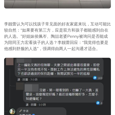
李靓蕾认为可以找孩子常见面的好友家庭来玩，互动可能比
较自然：“如果要有第三方，应是双方和孩子都能感到自在
的人选。”好姐妹侯佩岑、陶喆老婆Penny被询问是否能成
为陪同王力宏看孩子的人选？李靓蕾回应：“我觉得也要是
他感到舒服的人选”，强调得由两人一起沟通才适合。