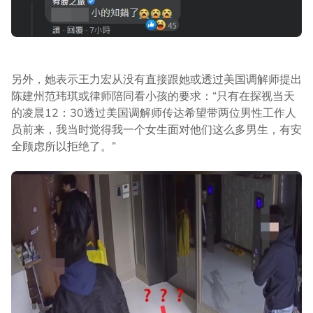
另外，她表示王力宏从没有直接跟她或透过美国调解师提出
陈建州范玮琪或律师陪同看小孩的要求：“只有在探视当天
的凌晨12：30透过美国调解师传达希望带两位男性工作人
员前来，我当时觉得我一个女生面对他们这么多男生，有安
全顾虑所以拒绝了。”