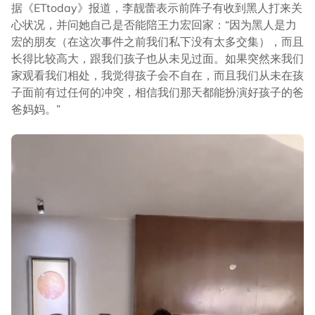
据《ETtoday》报道，李靓蕾表示前阵子有收到黑人打来关
心状况，并问她自己是否能陪王力宏回家：“因为黑人是力
宏的朋友（在这次事件之前我们私下没有太多交集），而且
长得比较高大，跟我们孩子也从未见过面。如果突然来我们
家观看我们相处，我觉得孩子会不自在，而且我们从未在孩
子面前有过任何的冲突，相信我们那天都能扮演好孩子的爸
爸妈妈。”