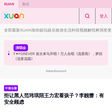
Skip to main content
XUAN
热点
登入
全部
最新
XUAN加你娱玩
娱乐
旅游
生活
科技
视频
解忧树洞
奖奖
国际星闻
演唱会
国际星闻
张员瑛频陷耍大牌争议！首度吐心声：真相终究会浮出水
F✦FOREVER 首次来马开唱！万人合唱《流星雨》，梦回
CORTIS MARTIN一开口就沦陷！深情演绎JANNABI歌曲
面！
《流星花园》
获网友狂赞！
Advertisement
中港台新
拒让黑人范玮琪陪王力宏看孩子？李靓蕾：有
安全顾虑