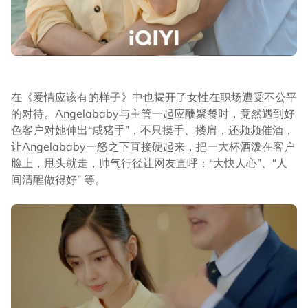
在《爱情应该有的样子》中也揭开了女性在职场遭受不公平
的对待。Angelababy与主管一起应酬聚餐时，竟然遇到好
色客户对她伸出“咸猪手”，不只摸手、搂肩，还频频催酒，
让Angelababy一怒之下直接硬起来，把一大杯酒泼在客户
脸上，甩头就走，帅气行径让网友直呼：“大快人心”、“人
间清醒做得好” 等。