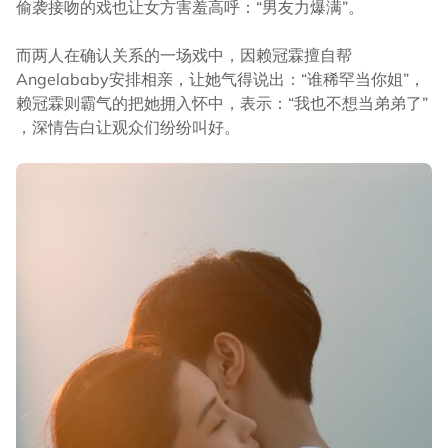
偷袭接吻的戏也让女方害羞高呼：“男友力爆满”。
而两人在确认关系的一场戏中，因赖冠霖擅自帮
Angelababy安排相亲，让她气得说出：“谁稀罕当你姐”，
赖冠霖则霸气的把她拥入怀中，表示：“我也不想当弟弟了”
，深情告白让观众们纷纷叫好。