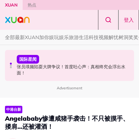
Skip to main content
XUAN
热点
登入
全部
最新
XUAN加你娱玩
娱乐
旅游
生活
科技
视频
解忧树洞
奖奖
演唱会
国际星闻
国际星闻
F✦FOREVER 首次来马开唱！万人合唱《流星雨》，梦回
漫威CEO松口谈MCU未来！Tom Holland有望继续演
张员瑛频陷耍大牌争议！首度吐心声：真相终究会浮出水
《流星花园》
Spider-Man！
面！
Advertisement
中港台新
Angelababy惨遭咸猪手袭击！不只被摸手、
搂肩…还被灌酒！