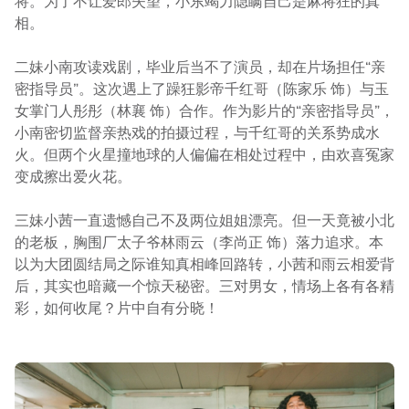
将。为了不让爱郎失望，小东竭力隐瞒自己是麻将狂的真
相。
二妹小南攻读戏剧，毕业后当不了演员，却在片场担任“亲
密指导员”。这次遇上了躁狂影帝千红哥（陈家乐 饰）与玉
女掌门人彤彤（林襄 饰）合作。作为影片的“亲密指导员”，
小南密切监督亲热戏的拍摄过程，与千红哥的关系势成水
火。但两个火星撞地球的人偏偏在相处过程中，由欢喜冤家
变成擦出爱火花。
三妹小茜一直遗憾自己不及两位姐姐漂亮。但一天竟被小北
的老板，胸围厂太子爷林雨云（李尚正 饰）落力追求。本
以为大团圆结局之际谁知真相峰回路转，小茜和雨云相爱背
后，其实也暗藏一个惊天秘密。三对男女，情场上各有各精
彩，如何收尾？片中自有分晓！