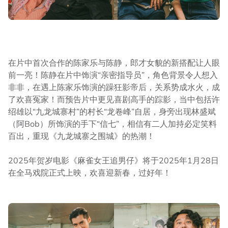
在片中首次合作的陈家乐与陈静，郎才女貌的新搭配让人眼
前一亮！陈静在片中饰演“亲密指导员”，角色背景令人想入
非非，在遇上陈家乐饰演的躁狂影帝后，关系势成水火，成
了欢喜冤家！而预告片中更见喜剧高手的踪影，当中包括许
绍雄以“九龙城寨村”的村长“龙卷峰”自居，身旁出现林盛斌
（阿Bob）所饰演的手下“信七”，相信有二人加持必定笑料
百出，重现《九龙城寨之围城》的热潮！
2025年贺岁电影《麻雀女王追男仔》将于2025年1月28日
在全马戏院正式上映，欢喜迎新春，过好年！