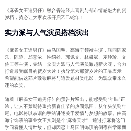
《麻雀女王追男仔》融合香港经典喜剧与都市情感魅力的贺
岁档，势必让大家欢乐开启乙巳蛇年！
实力派与人气演员搭档演出
《麻雀女王追男仔》由马国明、高海宁领衔主演，联同陈家
乐、陈静、邱意浓、许绍雄、郭佩文、林盛斌、麦玲玲、文
佐匡等主演，集结一众实力派与人气演员激起新火花，合力
打造最受瞩目的贺岁大片！执导第六部贺岁片的王晶表示，
希望能借这部片致敬麻将与追爱题材类电影，为观众带来久
违的欢笑。
随着《麻雀女王追男仔》的预告片释出，能感受到“年味”正
浓，让人不禁期待重拾新春佳节的热闹氛围，从年头笑到年
尾。电影将以诙谐的手法讲述关于爱情与梦想的故事。由高
海宁饰演的事业女王实则是个“麻将天才”，通过打麻将这门
学问看懂人情世故，但却因恋上马国明饰演的倒霉科学家而