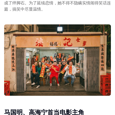
成了绊脚石。为了延续恋情，她不得不隐瞒实情闹得笑话连
篇，搞笑中尽显温情。
马国明、高海宁首当电影主角