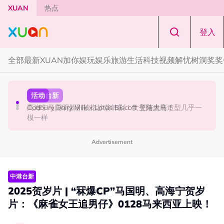
Skip to main content
XUAN
热点
登入
全部
最新
XUAN加你娱玩
娱乐
旅游
生活
科技
视频
解忧树洞
奖奖
熬夜看戏
中港台新
活动
熬夜看戏｜《鬼谜东宫》人比鬼更可怕！曹承佑演技撑起
高海宁马国明新剧被指抄袭韩剧！女主角患癌造型几乎一
Cadbury Dairy Milk x Lotus Biscoff 登陆大马！
全剧
模一样
Advertisement
中港台新
2025贺岁片 | “冧爆CP”马国明、高海宁贺岁
片：《麻雀女王追男仔》0128马来西亚上映！