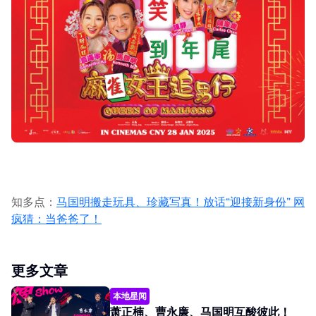
知多点：
马国明搬走玩具、珍藏写真！放话“迎接新身份” 网
疯猜：当爸爸了！
更多文章
本地星闻
萧正楠、曹永廉、马国明互酸彼此！