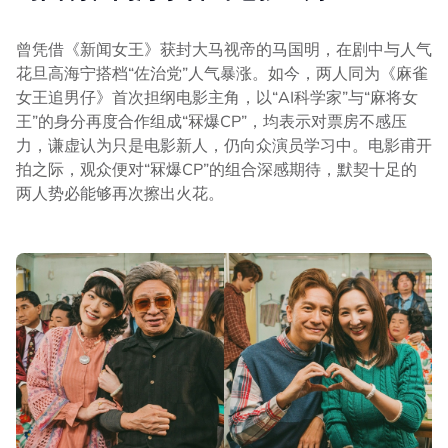
曾凭借《新闻女王》获封大马视帝的马国明，在剧中与人气
花旦高海宁搭档“佐治党”人气暴涨。如今，两人同为《麻雀
女王追男仔》首次担纲电影主角，以“AI科学家”与“麻将女
王”的身分再度合作组成“冧爆CP”，均表示对票房不感压
力，谦虚认为只是电影新人，仍向众演员学习中。电影甫开
拍之际，观众便对“冧爆CP”的组合深感期待，默契十足的
两人势必能够再次擦出火花。