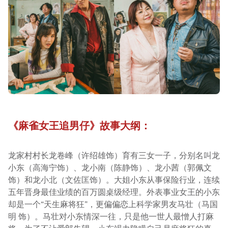
《麻雀女王追男仔》故事大纲：
龙家村村长龙卷峰（许绍雄饰）育有三女一子，分别名叫龙
小东（高海宁饰）、龙小南（陈静饰）、龙小茜（郭佩文
饰）和龙小北（文佐匡饰）。大姐小东从事保险行业，连续
五年晋身最佳业绩的百万圆桌级经理。外表事业女王的小东
却是一个“天生麻将狂”，更偏偏恋上科学家男友马壮（马国
明 饰）。马壮对小东情深一往，只是他一世人最憎人打麻