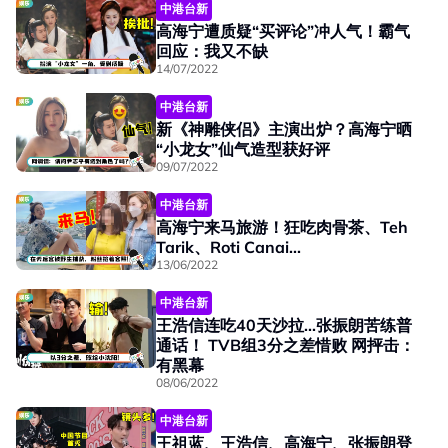
中港台新
高海宁遭质疑“买评论”冲人气！霸气
回应：我又不缺
14/07/2022
中港台新
新《神雕侠侣》主演出炉？高海宁晒
“小龙女”仙气造型获好评
09/07/2022
中港台新
高海宁来马旅游！狂吃肉骨茶、Teh
Tarik、Roti Canai...
13/06/2022
中港台新
王浩信连吃40天沙拉...张振朗苦练普
通话！ TVB组3分之差惜败 网抨击：
有黑幕
08/06/2022
中港台新
王祖蓝、王浩信、高海宁、张振朗登