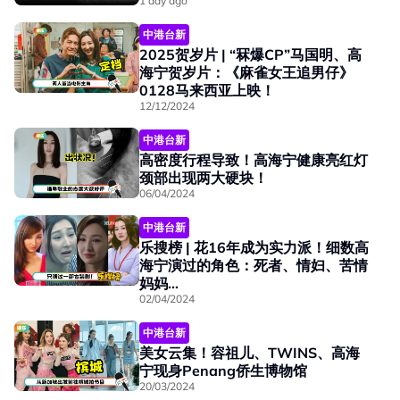
1 day ago
中港台新
2025贺岁片 | “冧爆CP”马国明、高
海宁贺岁片：《麻雀女王追男仔》
0128马来西亚上映！
12/12/2024
中港台新
高密度行程导致！高海宁健康亮红灯
颈部出现两大硬块！
06/04/2024
中港台新
乐搜榜 | 花16年成为实力派！细数高
海宁演过的角色：死者、情妇、苦情
妈妈...
02/04/2024
中港台新
美女云集！容祖儿、TWINS、高海
宁现身Penang侨生博物馆
20/03/2024