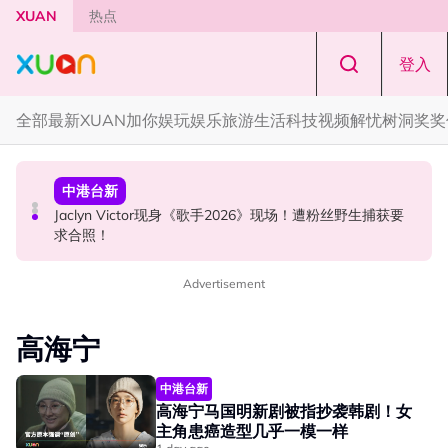
Skip to main content
XUAN
热点
登入
全部
最新
XUAN加你娱玩
娱乐
旅游
生活
科技
视频
解忧树洞
奖奖
中港台新
国际星闻
中港台新
中国《歌手2026》 “歌王之战” 成绩出炉！胡彦斌夺得歌王
YG大楼遭女粉持高尔夫球杆猛砸！BLACKPINK 10周年最
Jaclyn Victor现身《歌手2026》现场！遭粉丝野生捕获要
宝座！
新进展曝光！
求合照！
Advertisement
高海宁
中港台新
高海宁马国明新剧被指抄袭韩剧！女
主角患癌造型几乎一模一样