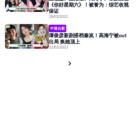
《你好星期六》！被誉为：综艺收视
保证
28/02/2022
中港台新
谭俊彦新剧搭档秦岚！高海宁被out
出局 换她顶上
22/02/2022