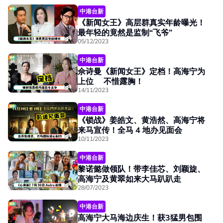
中港台新
《新闻女王》高层群真实年龄曝光！
最年轻的竟然是监制“飞爷”
05/12/2023
中港台新
佘诗曼《新闻女王》定档！高海宁为
上位 不惜露胸！
14/11/2023
中港台新
《锁战》姜皓文、黄浩然、高海宁将
来马宣传！全马 4 地办见面会
10/11/2023
中港台新
黎诺懿做领队！带李佳芯、刘颖旋、
高海宁及黄翠如来大马趴趴走
28/07/2023
中港台新
高海宁大马海边庆生！获3猛男包围