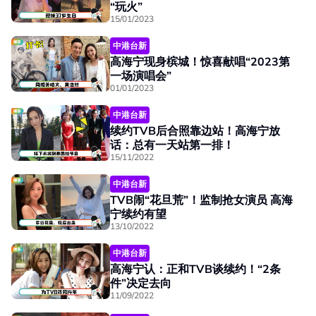
“玩火”
15/01/2023
中港台新
高海宁现身槟城！惊喜献唱“2023第
一场演唱会”
01/01/2023
中港台新
续约TVB后合照靠边站！高海宁放
话：总有一天站第一排！
15/11/2022
中港台新
TVB闹“花旦荒”！监制抢女演员 高海
宁续约有望
13/10/2022
中港台新
高海宁认：正和TVB谈续约！“2条
件”决定去向
11/09/2022