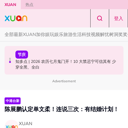
Skip to main content
XUAN
热点
登入
全部
最新
XUAN加你娱玩
娱乐
旅游
生活
科技
视频
解忧树洞
奖奖
国际星闻
中港台新
节庆
YG大楼遭女粉持高尔夫球杆猛砸！BLACKPINK 10周年最
Jaclyn Victor现身《歌手2026》现场！遭粉丝野生捕获要
知多点 | 2026 农历七月鬼门开！10 大禁忌宁可信其有 少
新进展曝光！
求合照！
穿全黑、全白
Advertisement
中港台新
陈展鹏认定单文柔！连说三次：有结婚计划！
XUAN