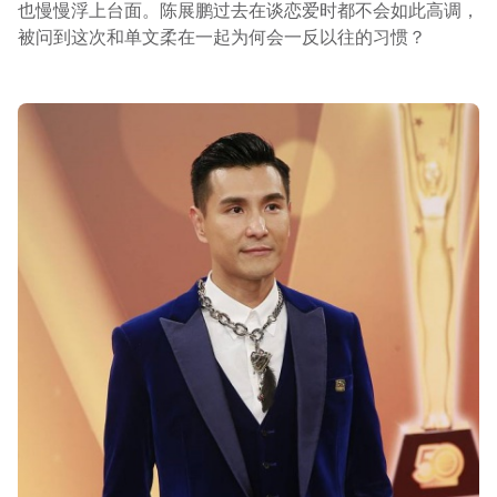
也慢慢浮上台面。陈展鹏过去在谈恋爱时都不会如此高调，
被问到这次和单文柔在一起为何会一反以往的习惯？