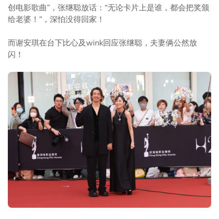
创电影歌曲”，张继聪放话：“无论卡片上是谁，都会把奖颁
给老婆！”，深怕没得回家！
而谢安琪在台下比心及wink回应张继聪，夫妻俩公然放
闪！