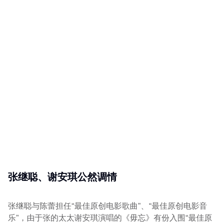
张继聪、谢安琪公然调情
张继聪与陈蕾担任“最佳原创电影歌曲”、“最佳原创电影音
乐”，由于张的太太谢安琪演唱的《毋忘》有份入围“最佳原