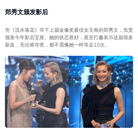
郑秀文颁发影后
凭《流水落花》夺下上届金像奖最佳女主角的郑秀文，负责
颁发今年影后宝座。她的状态甚好，甚至打趣表示这届很多
新血，无论谁夺奖，都不需像她一样等足10次。