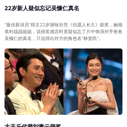
22岁新人疑似忘记吴慷仁真名
“最佳新演员”得主22岁谢咏欣凭《但愿人长久》获奖，她领
奖时战战兢兢，说得奖感言时竟疑似忘了片中饰演对手爸爸
吴慷仁的真名，只说得出对方的角色名“林觉民”。
古天乐代替刘青云颁奖