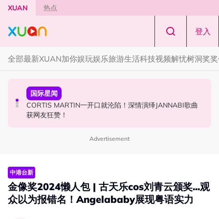
Skip to main content
XUAN
热点
登入
全部
最新
XUAN加你娱玩
娱乐
旅游
生活
科技
视频
解忧树洞
奖奖
国际星闻
演唱会
国际星闻
张员瑛频陷耍大牌争议！首度吐心声：真相终究会浮出水
F✦FOREVER 首次来马开唱！万人合唱《流星雨》，梦回
CORTIS MARTIN一开口就沦陷！深情演绎JANNABI歌曲
面！
《流星花园》
获网友狂赞！
Advertisement
中港台新
金像奖2024懒人包 | 古天乐cos刘青云颁奖...观
众以为报错名！Angelababy展现粤语实力