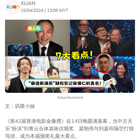
XUAN
15/04/2024 | 13:08 MYT
Advertisement
文：叽喳小妹
《第42届香港电影金像奬》在14日晚圆满落幕，当中古天
乐“扮演”刘青云合体袁咏仪颁奖、梁朝伟与刘嘉玲隔空打情
骂俏，成为本届颁奖礼最大看点。