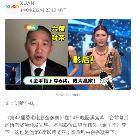
XUAN
14/04/2024 | 23:13 MYT
Advertisement
文：叽喳小妹
《第42届香港电影金像奬》在14日晚圆满落幕，台前幕后
的所有奖项颁发完毕！本届影帝由梁朝伟凭《金手指》夺
下，这也是他第6座影帝奖座；影后则由余香凝夺下。