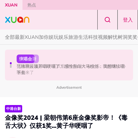
Skip to main content
XUAN
热点
登入
全部
最新
XUAN加你娱玩
娱乐
旅游
生活
科技
视频
解忧树洞
奖奖
中港台新
演唱会
中港台新
陈土豆玩梗《下一站幸福》！同框阿信、吴建豪上演“光晞
范玮琪云顶开唱哽咽了！感性告白大马粉丝：我想继续唱
《披荆斩棘2026》正式官宣全阵容！余文乐、刘畊宏、孙
不能捐”桥段
下去
楠都来了
Advertisement
中港台新
金像奖2024 | 梁朝伟第6座金像奖影帝！《毒
舌大状》仅获1奖...黄子华哽咽了