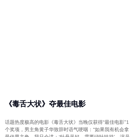
《毒舌大状》夺最佳电影
话题热度极高的电影《毒舌大状》当晚仅获得“最佳电影”1
个奖项，男主角黄子华致辞时语气哽咽：“如果我有机会拿
最佳男主角，我只会讲：‘牡丹虽好，需要绿叶扶持’。演员