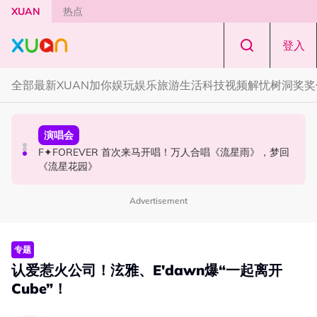
Skip to main content
XUAN
热点
登入
全部
最新
XUAN加你娱玩
娱乐
旅游
生活
科技
视频
解忧树洞
奖奖
国际星闻
演唱会
国际星闻
张员瑛频陷耍大牌争议！首度吐心声：真相终究会浮出水
F✦FOREVER 首次来马开唱！万人合唱《流星雨》，梦回
CORTIS MARTIN一开口就沦陷！深情演绎JANNABI歌曲
面！
《流星花园》
获网友狂赞！
Advertisement
专题
认爱惹火公司！泫雅、E'dawn爆“一起离开
Cube”！