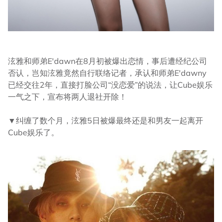
泫雅和师弟E'dawn在8月初被爆出恋情，事后遭经纪公司
否认，岂知泫雅竟然自行联络记者，承认和师弟E'dawny
已经交往2年，直接打脸公司“没恋爱”的说法，让Cube娱乐
一气之下，宣布将两人退社开除！
▼纠缠了数个月，泫雅5日被爆最终还是和男友一起离开
Cube娱乐了。