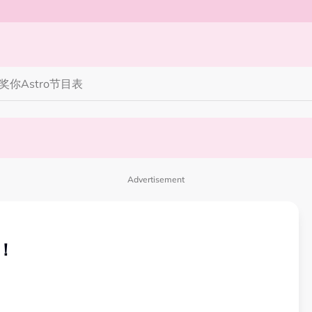
奖你
Astro节目表
完蜘蛛人，马上又去演忍者”
笑丧》”！10月31日登场
Advertisement
！