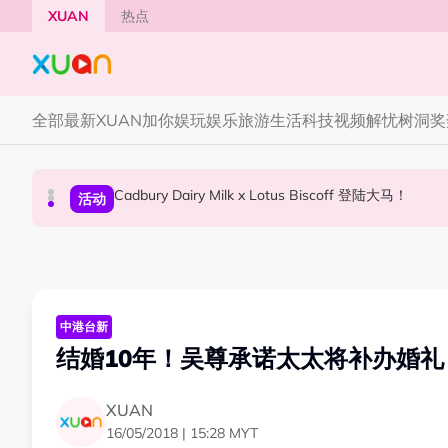
Skip to main content
XUAN
热点
全部
最新
XUAN加你娱玩
娱乐
旅游
生活
科技
视频
解忧树洞
奖
Cadbury Dairy Milk x Lotus Biscoff 登陆大马！
Tom Holland “Spiderman” 替身曝光！“替
Henn国贤 “Aunty Henn 脱口秀专场 《笑笑笑
国际星闻
活动
本地星闻
中港台新
结婚10年！吴尊承诺太太将补办婚礼
XUAN
16/05/2018 | 15:28 MYT