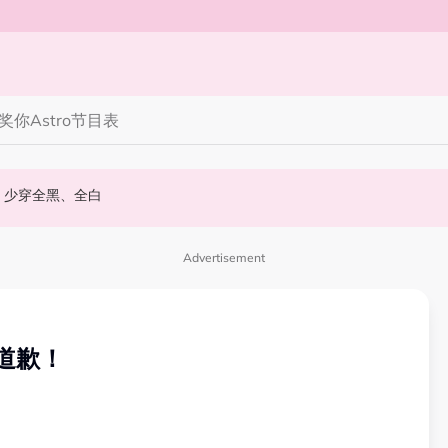
奖你
Astro节目表
丝野生捕获要求合照！
 10周年最新进展曝光！
知多点 | 2026 农历七月鬼门开！10 大禁忌宁可信其有 少穿全黑、全白
Advertisement
道歉！