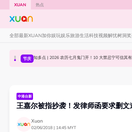
Skip to main content
XUAN
热点
全部
最新
XUAN加你娱玩
娱乐
旅游
生活
科技
视频
解忧树洞
奖
Jaclyn Victor现身《歌手2026》现场！遭粉
YG大楼遭女粉持高尔夫球杆猛砸！BLACKPINK
中港台新
节庆
国际星闻
中港台新
王嘉尔被指抄袭！发律师函要求删文
Xuan
02/06/2018 | 14:45 MYT