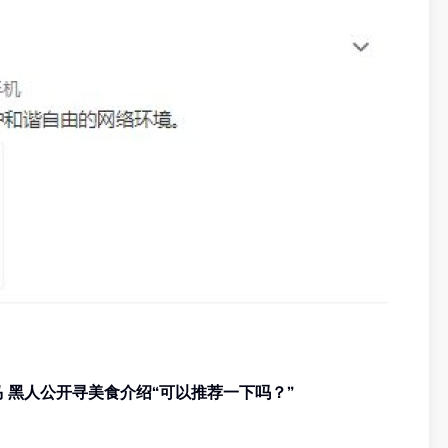
范玮琪大马开唱！一家四口来马 黑人公开寻美食介绍“可以推荐一下吗？”