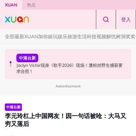
Skip to main content
XUAN
热点
登入
全部
最新
XUAN加你娱玩
娱乐
旅游
生活
科技
视频
解忧树洞
奖奖
节庆
本地星闻
中港台新
知多点 | 2026 农历七月鬼门开！10 大禁忌宁可信其有 少
官宣！邱锋泽《Bend The Lines》马来西亚站 11月14日开
Jaclyn Victor现身《歌手2026》现场！遭粉丝野生捕获要
穿全黑、全白
唱
求合照！
Advertisement
中港台新
李元玲杠上中国网友！因一句话被呛：大马又
穷又落后