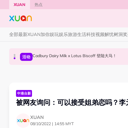
Skip to main content
XUAN
热点
全部
最新
XUAN加你娱玩
娱乐
旅游
生活
科技
视频
解忧树洞
奖
Cadbury Dairy Milk x Lotus Biscoff 登陆大马！
Tom Holland “Spiderman” 替身曝光！“替
Henn国贤 “Aunty Henn 脱口秀专场 《笑笑笑
国际星闻
活动
本地星闻
中港台新
被网友询问：可以接受姐弟恋吗？李
XUAN
08/10/2022 | 14:55 MYT