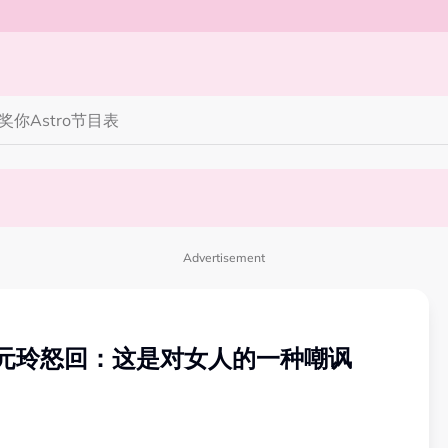
奖你
Astro节目表
完蜘蛛人，马上又去演忍者”
笑丧》”！10月31日登场
Advertisement
元玲怒回：这是对女人的一种嘲讽