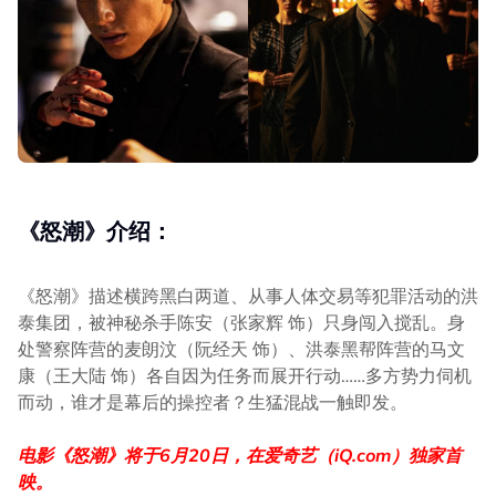
《怒潮》介绍：
《怒潮》描述横跨黑白两道、从事人体交易等犯罪活动的洪
泰集团，被神秘杀手陈安（张家辉 饰）只身闯入搅乱。身
处警察阵营的麦朗汶（阮经天 饰）、洪泰黑帮阵营的马文
康（王大陆 饰）各自因为任务而展开行动……多方势力伺机
而动，谁才是幕后的操控者？生猛混战一触即发。
电影《怒潮》将于6月20日，在爱奇艺（iQ.com）独家首
映。