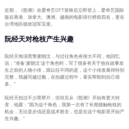
近期，《怒潮》在爱奇艺OTT首映后立即登上，爱奇艺国际
版在香港、加拿大、澳洲、越南的电影排行榜前四名，更在
台湾地区稳坐冠军宝座。
阮经天对枪枝产生兴趣
阮经天饰演黑警麦朗汶，与过往角色有很大不同，他回忆
说：“准备‘麦朗汶’这个角色时，写了很多有关于他在故事发
生之前的人物小传，跟以往不同的是，这个小传发展得特别
完整，我越写越过瘾，在拍摄过程中，著实帮助到自己很
多。”
阮经天拍过不少黑帮片，但坦言从《怒潮》开始有更大转
变，他露：“因为这个角色，我第一次有了长期接触枪枝的
机会，无论是步伐还是战术射击，也是在这个电影里开始产
生兴趣。”