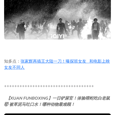
知多点：
张家辉再插王大陆一刀！曝探班女友 和电影上映
女友不同人
+++++++++++++++++++++++++++++++++++
【XUAN FUNBOXING】一日铲屎官！体验喂蛇吃白老鼠
🤯 被草泥马吐口水！哪种动物最难顾！