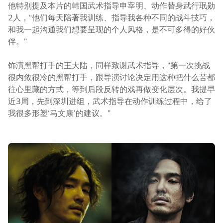
他特别提及本片的韩国武术指导申宰明、动作替身武行珉勋
2人，“他们每天陪著我训练、指导我各种不同的战斗技巧，
和我一起沟通我们想要呈现的个人风格，是不可多得的好伙
伴。”
饰演黑帮打手的王大陆，同样致谢武术指导，“第一次挑战
很内敛很冷的黑帮打手，跟导演讨论决定用这种把什么苦都
往心里藏的方式，等到后段反转的戏再做变化层次。我提早
近3周，先到深圳进组，武术指导在动作训练过程中，给了
我很多形塑‘马文康’的建议。”