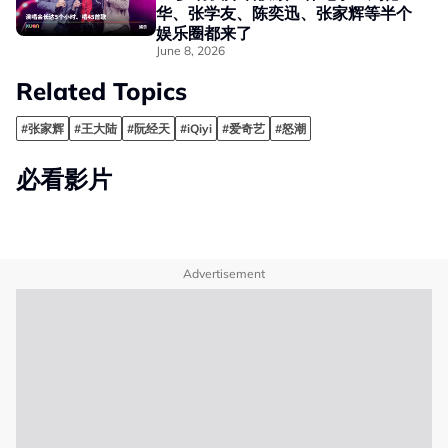
华、张学友、陈奕迅、张家辉等半个
娱乐圈都来了
June 8, 2026
Related Topics
#张家辉
#王大陆
#阮经天
#iQiyi
#爱奇艺
#怒潮
必看影片
Advertisement