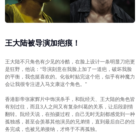
王大陆被导演加疤痕！
王大陆不只角色有少见的冷酷，在脸上设计一条明显刀疤更
是狂野，他说：“导演刻意在我脸上加了一道疤，破坏我脸
的平衡，我也挺喜欢的。化妆时贴完这个疤，似乎有种魔力
会让我很专注进入马文康这个角色。”
香港影帝张家辉片中饰演杀手，和阮经天、王大陆的角色皆
有别过往，而且3人之间又有复杂纠葛的关系，让后段剧情
翻转。阮经天说，在拍摄过程，自己无时无刻都感觉到一种
孤独感，甚至会羡慕其他演员的兄弟情，直到最后自己的任
务完成，也被兄弟接纳，才终于不再孤独。