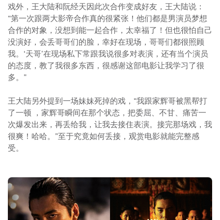
戏外，王大陆和阮经天因此次合作变成好友，王大陆说：
“第一次跟两大影帝合作真的很紧张！他们都是男演员梦想
合作的对象，没想到能一起合作，太幸福了！但也很怕自己
没演好，会丢哥哥们的脸，幸好在现场，哥哥们都很照顾
我。‘天哥’在现场私下常跟我说很多对表演，还有当个演员
的态度，教了我很多东西，很感谢这部电影让我学习了很
多。”
王大陆另外提到一场妹妹死掉的戏，“我跟家辉哥被黑帮打
了一顿 ，家辉哥瞬间在那个状态，把委屈、不甘、痛苦一
次爆发出来，再丢给我，让我去接住表演。接完那场戏，我
很爽！哈哈。”至于究竟如何丢接，观赏电影就能完整感
受。