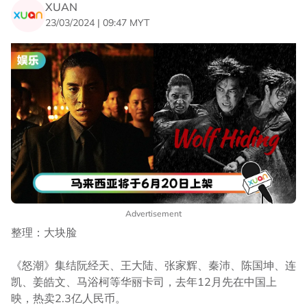
XUAN
23/03/2024 | 09:47 MYT
Advertisement
整理：大块脸
《怒潮》集结阮经天、王大陆、张家辉、秦沛、陈国坤、连
凯、姜皓文、马浴柯等华丽卡司，去年12月先在中国上
映，热卖2.3亿人民币。