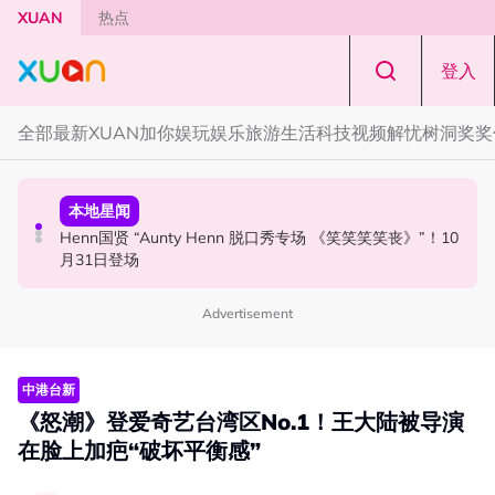
Skip to main content
XUAN
热点
登入
全部
最新
XUAN加你娱玩
娱乐
旅游
生活
科技
视频
解忧树洞
奖奖
国际星闻
活动
本地星闻
Tom Holland “Spiderman” 替身曝光！“替完蜘蛛人，马上
Cadbury Dairy Milk x Lotus Biscoff 登陆大马！
Henn国贤 “Aunty Henn 脱口秀专场 《笑笑笑笑丧》”！10
又去演忍者”
月31日登场
Advertisement
中港台新
《怒潮》登爱奇艺台湾区No.1！王大陆被导演
在脸上加疤“破坏平衡感”