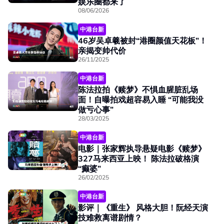
娱乐圈都来了
08/06/2026
中港台新
46岁吴卓羲被封“港圈颜值天花板”！
亲揭变帅代价
26/11/2025
中港台新
陈法拉拍《赎梦》不惧血腥脏乱场
面！自曝拍戏超容易入睡 “可能我没
做亏心事”
28/03/2025
中港台新
电影｜张家辉执导悬疑电影《赎梦》
327马来西亚上映！ 陈法拉破格演
“癫婆”
26/02/2025
中港台新
影评｜《重生》 风格大胆！阮经天演
技难救离谱剧情？