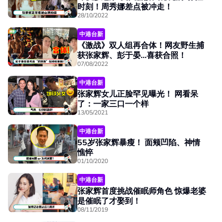
时刻！周秀娜差点被冲走！
28/10/2022
中港台新
《激战》双人组再合体！网友野生捕
获张家辉、彭于晏…喜获合照！
07/08/2022
中港台新
张家辉女儿正脸罕见曝光！ 网看呆
了：一家三口一个样
13/05/2021
中港台新
55岁张家辉暴瘦！ 面颊凹陷、神情
憔悴
01/10/2020
中港台新
张家辉首度挑战催眠师角色 惊爆老婆
是催眠了才娶到！
08/11/2019