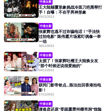
中港台新
王大陆颠覆形象挑战冷面刀疤黑帮打
手！自曝：不在乎男神形象
15/12/2023
中港台新
张家辉也逃不过诈骗电话！“手法快
过拍电影” 陈伟霆片场紧盯偶像一举
一动
30/11/2023
中港台新
太损了！张家辉吐槽王大陆换女友
“那个时候还说很爱她的”
04/11/2023
中港台新
获同门影帝钦点...陈法拉回香港拍电
影！
17/12/2022
中港台新
谭俊彦还原“受困霹雳州椰壳洞”惊险