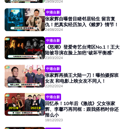
19/09/2024
中港台新
张家辉自曝曾目睹邻居轻生 留言复
仇！把真实经历加入《赎梦》情节！
24/08/2024
中港台新
《怒潮》登爱奇艺台湾区No.1！王大
陆被导演在脸上加疤“破坏平衡感”
23/03/2024
中港台新
张家辉再插王大陆一刀！曝拍摄探班
女友 和电影上映女友不同人！
22/02/2024
中港台新
回忆杀！10年后《激战》父女张家
辉、李馨巧再同框：跟我搭档时你还
辣么小
18/12/2023