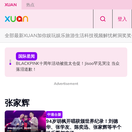
Skip to main content
XUAN
热点
登入
全部
最新
XUAN加你娱玩
娱乐
旅游
生活
科技
视频
解忧树洞
奖奖
中港台新
演唱会
国际星闻
陈土豆玩梗《下一站幸福》！同框阿信、吴建豪上演“光晞
范玮琪云顶开唱哽咽了！感性告白大马粉丝：我想继续唱
BLACKPINK十周年活动被批太仓促！Jisoo罕见哭泣 当众
不能捐”桥段
下去
落泪道歉！
Advertisement
张家辉
中港台新
94岁胡枫开唱获颁世界纪录！刘德
华、张学友、陈奕迅、张家辉等半个