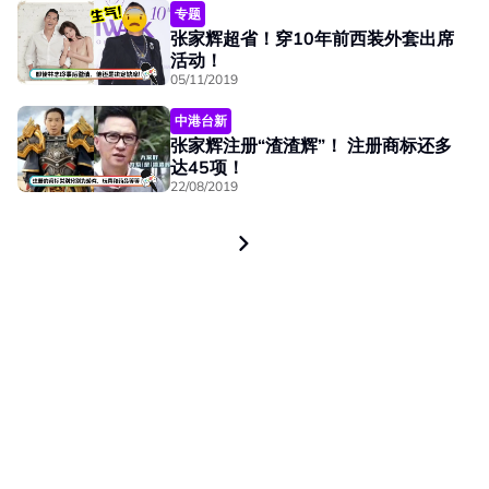
专题
张家辉超省！穿10年前西装外套出席
活动！
05/11/2019
中港台新
张家辉注册“渣渣辉”！ 注册商标还多
达45项！
22/08/2019