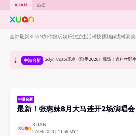
Skip to main content
XUAN
热点
全部
最新
XUAN加你娱玩
娱乐
旅游
生活
科技
视频
解忧树洞
奖
YG大楼遭女粉持高尔夫球杆猛砸！BLACKPINK
Jaclyn Victor现身《歌手2026》现场！遭粉
中国《歌手2026》 “歌王之战” 成绩出炉！胡彦
国际星闻
中港台新
中港台新
中港台新
最新！张惠妹8月大马连开2场演唱会 
XUAN
27/04/2023 | 11:59 MYT