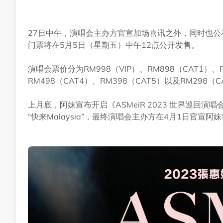
27日中午，演唱会主办方官宣加场喜讯之外，同时也公布了
门票将在5月5日（星期五）中午12点公开发售。
演唱会票价分为RM998（VIP）、RM898（CAT1）、R
RM498（CAT4）、RM398（CAT5）以及RM298
上月底，阿妹宣布开启《ASMeiR 2023 世界巡回
“快来Malaysia”，最终演唱会主办方在4月1日官