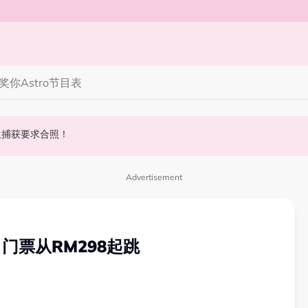
奖你
Astro节目表
 10周年最新进展曝光！
丝野生捕获要求合照！
斌夺得歌王宝座！
Advertisement
门票从RM298起跳