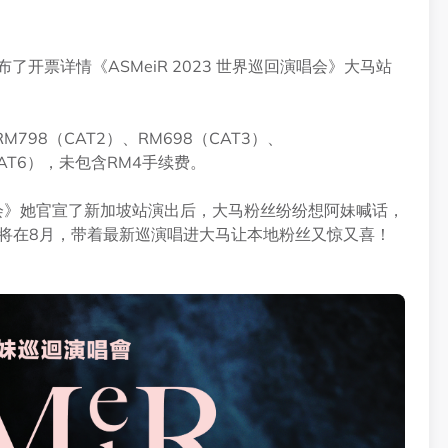
开票详情《ASMeiR 2023 世界巡回演唱会》大马站
M798（CAT2）、RM698（CAT3）、
（CAT6），未包含RM4手续费。
演唱会》她官宣了新加坡站演出后，大马粉丝纷纷想阿妹喊话，
宣阿妹将在8月，带着最新巡演唱进大马让本地粉丝又惊又喜！