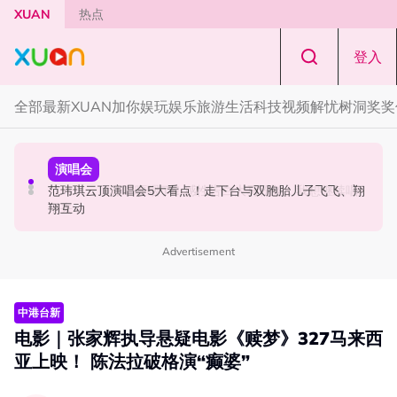
Skip to main content
XUAN
热点
登入
全部
最新
XUAN加你娱玩
娱乐
旅游
生活
科技
视频
解忧树洞
奖奖
国际星闻
演唱会
演唱会
BLACKPINK十周年活动被批太仓促！Jisoo罕见哭泣 当众
范玮琪云顶演唱会5大看点！走下台与双胞胎儿子飞飞、翔
范玮琪云顶开唱哽咽了！感性告白大马粉丝：我想继续唱
落泪道歉！
翔互动
下去
Advertisement
中港台新
电影｜张家辉执导悬疑电影《赎梦》327马来西
亚上映！ 陈法拉破格演“癫婆”