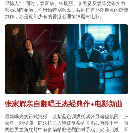
果惊人”！同时，袁富华、朱晨丽、李凯贤及袁绮雯等实力
演员助阵参演，许恩怡特别演出，共同打造扑朔迷离的惊悚
力作，亦是近年少有的香港心理惊悚题材电影。
张家辉亲自翻唱王杰经典作+电影新曲
最新曝光的正式海报，以紫蓝色调烘托紧张且诡秘氛围，张
家辉、刘俊谦、陈法拉三人错综复杂的关系如万缕千丝，而
两位男主角在片中有多场精彩激烈的对手戏，火花四溅，不