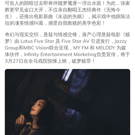
可告人的阴暗过去即将伴随梦魇逐一浮出水面！为此，张家
辉更罕见金口大开，不仅亲自翻唱王杰经典作《无悔今
生》，还推出电影新曲《永远的失眠》，揭示戏中他跟陈法
拉的凄美情感纠葛，感受自我救赎的美学色彩！
奇幻与现实交织，悬疑与情感交锋，港产心理悬疑电影《赎
梦》由 Lotus Five Star 及 Five Star AV 引进发行，Jazzy
Group和MBC Vision联合呈现，MY FM 和 MELODY 为媒
体伙伴，Infinity Entertainment Marketing负责宣传，将于
3月27日在全马戏院惊悚上映，破梦赎罪！