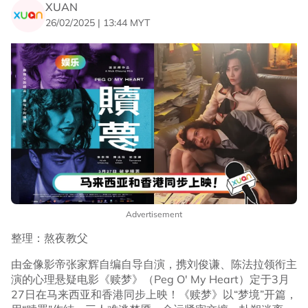
XUAN
26/02/2025 | 13:44 MYT
Advertisement
整理：熬夜教父
由金像影帝张家辉自编自导自演，携刘俊谦、陈法拉领衔主
演的心理悬疑电影《赎梦》（Peg O' My Heart）定于3月
27日在马来西亚和香港同步上映！《赎梦》以“梦境”开篇，