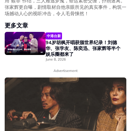
用“赎罪”作结，三人难逃梦魇，命运紧密交缠，扑朔迷离。
张家辉更自曝，剧情取材自他亲眼所见的真实事件，构筑一
场撼动人心的视听冲击，令人毛骨悚然！
更多文章
中港台新
94岁胡枫开唱获颁世界纪录！刘德
华、张学友、陈奕迅、张家辉等半个
娱乐圈都来了
June 8, 2026
Advertisement