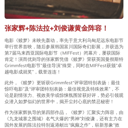
张家辉+陈法拉+刘俊谦黄金阵容！
电影《赎梦》未映先轰动，率先于意大利乌甸尼远东电影节
举行世界首映，随后参展韩国富川国际奇幻影展，并获选为
第7届马来西亚国际电影节（MIFFest）闭幕片，屡获国际
肯定！演而优则导的张家辉凭借《赎梦》荣获英国曼彻斯特
Grimmfest电影节”最佳导演”殊荣，同时在MIFFest获颁”卓
越电影成就奖”，载誉连连！
此外，《赎梦》更斩获Grimmfest“评审团特别表扬：最佳
惊吓电影”及“评审团特别表扬：最佳视觉及特殊效果”，不
论是剧情张力、视效美学或惊悚氛围皆获好评，势必引领观
众潜入如梦似幻的世界中，揭开尘封心底的禁忌秘密！
作为张家辉执导的第四部作品，《赎梦》汇聚实力阵容，由
《九龙城寨之围城》名气大爆的“男神”刘俊谦，还有主力在
国外发展的陈法拉特别返港献出“疯癫之作”，崭新形象“效