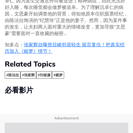
卓仁”因为发生交通意外而被送进了精神病院，自此无法好
好入睡，每次睡觉都会做梦被追杀。为了理解沉卓仁的病
因，文思豪开始调查他的背景，得知他原本任职股票经纪，
由陈法拉饰演的“纪慧玲”正是他的妻子。然而，因为某件事
的发生，让夫妇两人面对重大的情绪改变，更加导致“文思
豪”需要面对一直收藏的秘密…
知多点：
张家辉自曝曾目睹邻居轻生 留言复仇！把真实经
历加入《赎梦》情节！
Related Topics
#陈法拉
#张家辉
#刘俊谦
#赎梦
必看影片
Advertisement