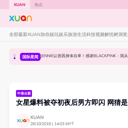
Skip to main content
XUAN
热点
全部
最新
XUAN加你娱玩
娱乐
旅游
生活
科技
视频
解忧树洞
奖
网传周杰伦有私生子！杰威尔怒发声明：纯属恶
JENNIE认曾因身体自卑！感谢BLACKPINK：
高海宁马国明新剧被指抄袭韩剧！女主角患癌造
中港台新
国际星闻
中港台新
中港台新
女星爆料被夺初夜后男方即闪 网猜
XUAN
26/10/2018 | 14:03 MYT