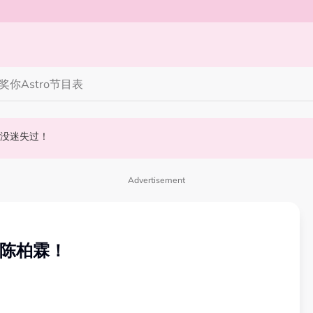
奖你
Astro节目表
意造谣！
我从没迷失过！
型几乎一模一样
Advertisement
是陈柏霖！