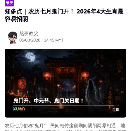
合作的消息，一切仍有待官方进一步公布。
节庆
知多点｜农历七月鬼门开！ 2026年4大生肖最
容易招阴
熬夜教父
05/08/2026 | 14:45 MYT
事实上，张孝全与贾静雯曾于2019年合作Netflix影集《罪
梦者》，在剧中饰演一对历经生死离别、命运坎坷的夫妻。
若这次合作消息属实，也将是两人时隔7年再度同框，令不
少影迷相当期待。
农历七月俗称“鬼月”，民间相传这段期间阴阳两界相通，地