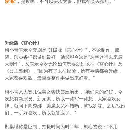
浚‘蚁’
，是蚁民，不可以要求太多，但我都会去操肌。”
升级版《宫心计》
梅小青表示今套剧是“升级版《宫心计》”，不论制作、服
装、演员各样都做到最好，她形容今次是“从事这行以来最
大制作”，又表示今次无论如何都要劲过以往《宫心计》及
《公主驾到》，“因为有了以往经验，所有事情都会升级，
大家都喜欢靓，最重要整件事做出来好看。”
梅小青又大赞几位美女爽快答应演出，“她们真的好好，今
次想有新演员、新元素，所以一路写一路想，大家喜欢女
神，就问下周秀娜，美魔女又不错喎，就找罗霖。之后找她
们，一听好喜欢，所以就答应了。”
剧集堪称是巨制，拍摄时间为时半年，刘心悠说：“不用