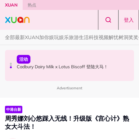
Skip to main content
XUAN
热点
登入
全部
最新
XUAN加你娱玩
娱乐
旅游
生活
科技
视频
解忧树洞
奖奖
国际星闻
活动
本地星闻
Tom Holland “Spiderman” 替身曝光！“替完蜘蛛人，马上
Cadbury Dairy Milk x Lotus Biscoff 登陆大马！
Henn国贤 “Aunty Henn 脱口秀专场 《笑笑笑笑丧》”！10
又去演忍者”
月31日登场
Advertisement
中港台新
周秀娜刘心悠踩入无线！升级版《宫心计》熟
女大斗法！