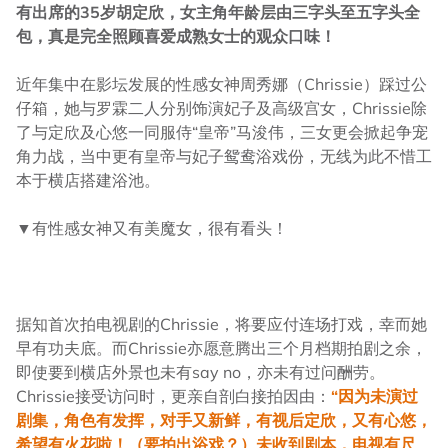
有出席的35岁胡定欣，女主角年龄层由三字头至五字头全
包，真是完全照顾喜爱成熟女士的观众口味！
近年集中在影坛发展的性感女神周秀娜（Chrissie）踩过公
仔箱，她与罗霖二人分别饰演妃子及高级宫女，Chrissie除
了与定欣及心悠一同服侍“皇帝”马浚伟，三女更会掀起争宠
角力战，当中更有皇帝与妃子鸳鸯浴戏份，无线为此不惜工
本于横店搭建浴池。
▼有性感女神又有美魔女，很有看头！
据知首次拍电视剧的Chrissie，将要应付连场打戏，幸而她
早有功夫底。而Chrissie亦愿意腾出三个月档期拍剧之余，
即使要到横店外景也未有say no，亦未有过问酬劳。
Chrissie接受访问时，更亲自剖白接拍因由：
“因为未演过
剧集，角色有发挥，对手又新鲜，有视后定欣，又有心悠，
希望有火花啦！（要拍出浴戏？）未收到剧本，电视有尺