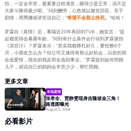
怕，一定会辛苦，最紧要过程满意，睡得少是正常，说不定
大家斗睡得最少呢。”问到酬劳，心悠就以微笑回应。至于
剧情，周秀娜就讲笑说自己：“
希望不会那么快死。
”哈哈！
罗霖自《真情》后，事隔近20年再回到TVB，她笑言：“提
起都觉得会暴露年龄。”问到有什么条件会打动到罗霖接拍
《深宫计》？罗霖表示：“其实我都挣扎好久，要拍整6个
月，小朋友怎么办？但公司又难得有那么好机会，以前的我
会选爱情，现在的我反而会选回事业。”罗霖提到如何照顾
儿子，就说自己的妈妈会辛苦少少，帮忙照顾。
更多文章
本地星闻
张孝全、贾静雯现身吉隆坡金三角！
路透图曝光
August 5, 2026
必看影片