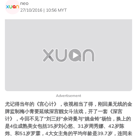
neo
27/10/2016 | 10:56 MYT
Advertisement
尤记得当年的《宫心计》，收视相当了得，刚回巢无线的金
牌监制梅小青要延续深宫靓女斗法戏，开了一套《深宫
计》，今回不见了“刘三好”佘诗曼与“姚金铃”杨怡，换上的
是4位成熟美女包括35岁刘心悠、31岁周秀娜、42岁陈
炜、和51岁罗霖，4大女主角的平均年龄是39.7岁，连同未