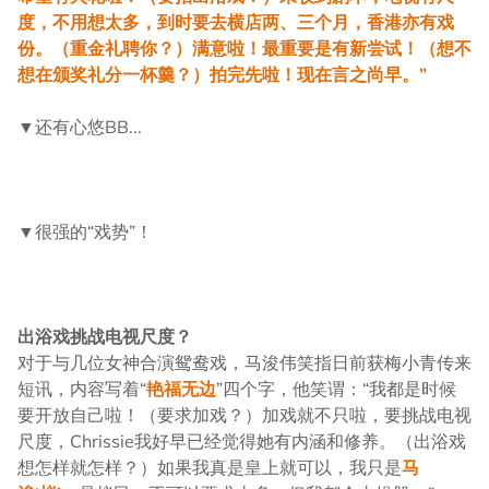
度，不用想太多，到时要去横店两、三个月，香港亦有戏
份。（重金礼聘你？）满意啦！最重要是有新尝试！（想不
想在颁奖礼分一杯羹？）拍完先啦！现在言之尚早。”
▼还有心悠BB...
▼很强的“戏势”！
出浴戏挑战电视尺度？
对于与几位女神合演鸳鸯戏，马浚伟笑指日前获梅小青传来
短讯，内容写着“
艳福无边
”四个字，他笑谓：“我都是时候
要开放自己啦！（要求加戏？）加戏就不只啦，要挑战电视
尺度，Chrissie我好早已经觉得她有内涵和修养。（出浴戏
想怎样就怎样？）如果我真是皇上就可以，我只是
马