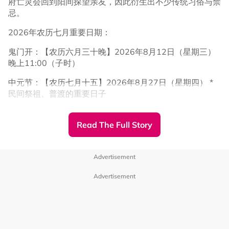
府亡灵会回到阳间探望亲友，因此衍生出不少传统习俗与禁
忌。
2026年农历七月重要日期：
鬼门开：【农历六月三十晚】2026年8月12日（星期三）
晚上11:00（子时）
中元节：【农历七月十五】2026年8月27日（星期四） *
民间祭祖、普渡的重要日子
鬼门关：【农历七月三十晚】2026年9月10日（星期四）
晚上11:00（子时）
Read The Full Story
七月属于夏秋之交，此时阳气逐渐衰退、阴气开始增长。民
间相传鬼门开启后，孤魂野鬼会来到人间接受普度，因此农
Advertisement
历七月也衍生出不少传统习俗与禁忌。台湾命理师小孟老师
近日就在Facebook分享，鬼月期间有4个生肖要特别留
Advertisement
意，较容易“卡到阴”！