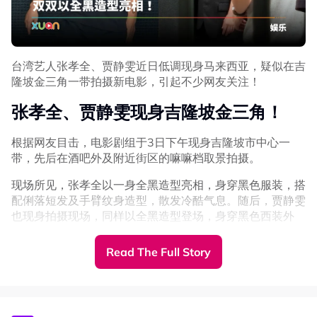
台湾艺人张孝全、贾静雯近日低调现身马来西亚，疑似在吉
隆坡金三角一带拍摄新电影，引起不少网友关注！
张孝全、贾静雯现身吉隆坡金三角！
根据网友目击，电影剧组于3日下午现身吉隆坡市中心一
带，先后在酒吧外及附近街区的嘛嘛档取景拍摄。
现场所见，张孝全以一身全黑造型亮相，身穿黑色服装，搭
配俐落短发及手臂纹身造型，散发冷酷气息。随后，贾静雯
也现身拍摄现场，同样以全黑造型登场，身穿黑色西装外
套、宽脚长裤及高跟鞋，头发整齐束起，整体造型干练霸
气，气场十足。
Read The Full Story
从现场拍摄画面来看，贾静雯疑似拍摄动作戏，只见她接听
电话后迅速冲上一辆德士，剧情节奏紧凑，令人好奇故事发
展。目前剧组尚未正式公布作品名称，也未透露两人将再度