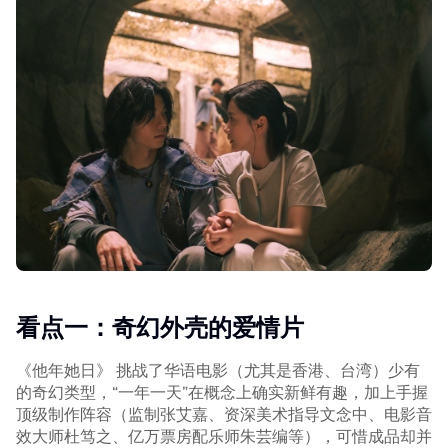
看点一：奇幻外壳的爱情片
《他年她日》 挑战了华语电影（尤其是香港、台湾）少有
的奇幻类型，“一年一天”在概念上确实新鲜有趣，加上手握
顶级制作阵容（监制张艾嘉、资深美术指导文念中、电影音
效大师杜笃之、亿万票房配乐师朱芸编等），可惜成品却并