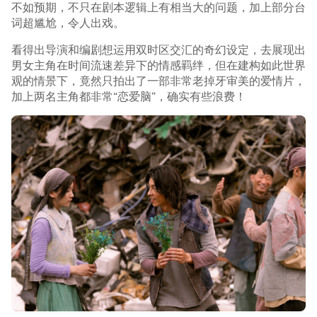
不如预期，不只在剧本逻辑上有相当大的问题，加上部分台
词超尴尬，令人出戏。
看得出导演和编剧想运用双时区交汇的奇幻设定，去展现出
男女主角在时间流速差异下的情感羁绊，但在建构如此世界
观的情景下，竟然只拍出了一部非常老掉牙审美的爱情片，
加上两名主角都非常“恋爱脑”，确实有些浪费！