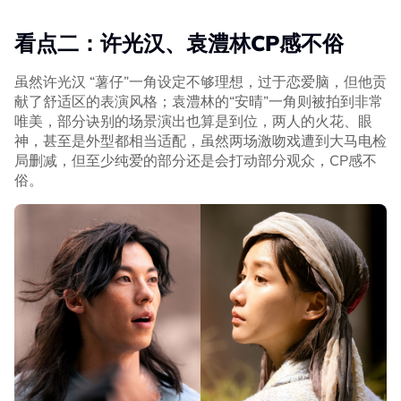
看点二：许光汉、袁澧林CP感不俗
虽然许光汉 “薯仔”一角设定不够理想，过于恋爱脑，但他贡
献了舒适区的表演风格；袁澧林的“安晴”一角则被拍到非常
唯美，部分诀别的场景演出也算是到位，两人的火花、眼
神，甚至是外型都相当适配，虽然两场激吻戏遭到大马电检
局删减，但至少纯爱的部分还是会打动部分观众，CP感不
俗。