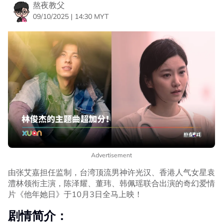
熬夜教父
09/10/2025 | 14:30 MYT
Advertisement
由张艾嘉担任监制，台湾顶流男神许光汉、香港人气女星袁
澧林领衔主演，陈泽耀、董玮、韩佩瑶联合出演的奇幻爱情
片《他年她日》于10月3日全马上映！
剧情简介：