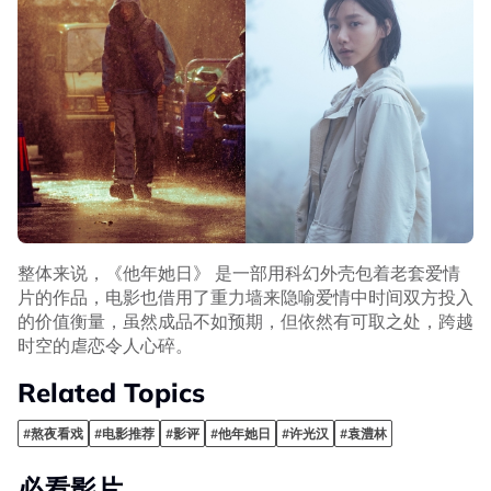
整体来说，《他年她日》 是一部用科幻外壳包着老套爱情
片的作品，电影也借用了重力墙来隐喻爱情中时间双方投入
的价值衡量，虽然成品不如预期，但依然有可取之处，跨越
时空的虐恋令人心碎。
Related Topics
#熬夜看戏
#电影推荐
#影评
#他年她日
#许光汉
#袁澧林
必看影片