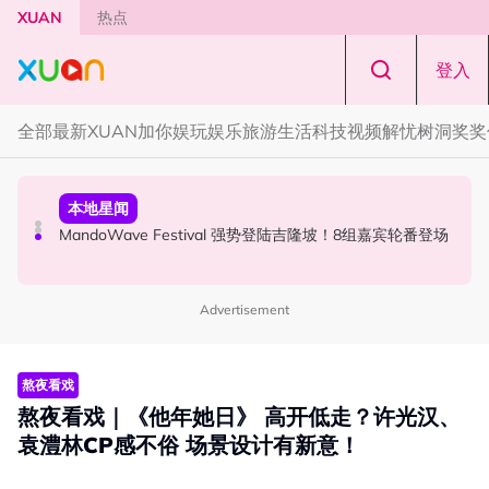
Skip to main content
XUAN
热点
登入
全部
最新
XUAN加你娱玩
娱乐
旅游
生活
科技
视频
解忧树洞
奖奖
奖奖你
本地星闻
解忧树洞
约你看！《揽佬-江船入海2026世界巡演 吉隆坡站》
MandoWave Festival 强势登陆吉隆坡！8组嘉宾轮番登场
解忧树洞 ｜ “我是不是一个没良心的人？” 男友欠RM10
万，我却选择分手
Advertisement
熬夜看戏
熬夜看戏｜《他年她日》 高开低走？许光汉、
袁澧林CP感不俗 场景设计有新意！