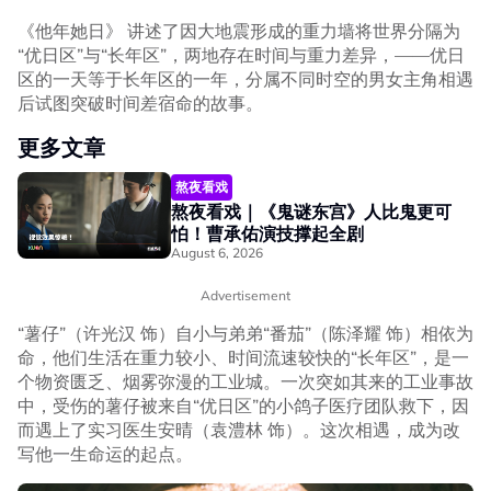
《他年她日》 讲述了因大地震形成的重力墙将世界分隔为
“优日区”与“长年区”，两地存在时间与重力差异，——优日
区的一天等于长年区的一年，分属不同时空的男女主角相遇
后试图突破时间差宿命的故事。
更多文章
熬夜看戏
熬夜看戏｜《鬼谜东宫》人比鬼更可
怕！曹承佑演技撑起全剧
August 6, 2026
Advertisement
“薯仔”（许光汉 饰）自小与弟弟“番茄”（陈泽耀 饰）相依为
命，他们生活在重力较小、时间流速较快的“长年区”，是一
个物资匮乏、烟雾弥漫的工业城。一次突如其来的工业事故
中，受伤的薯仔被来自“优日区”的小鸽子医疗团队救下，因
而遇上了实习医生安晴（袁澧林 饰）。这次相遇，成为改
写他一生命运的起点。