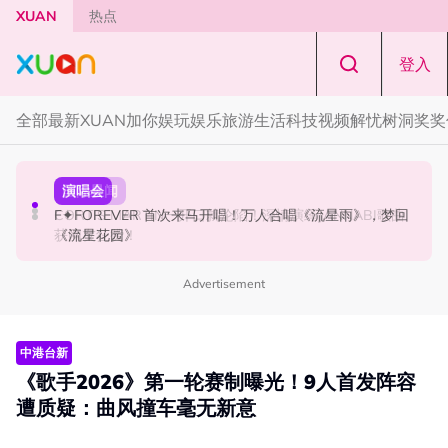
Skip to main content
XUAN
热点
登入
全部
最新
XUAN加你娱玩
娱乐
旅游
生活
科技
视频
解忧树洞
奖奖
国际星闻
演唱会
国际星闻
张员瑛频陷耍大牌争议！首度吐心声：真相终究会浮出水
F✦FOREVER 首次来马开唱！万人合唱《流星雨》，梦回
CORTIS MARTIN一开口就沦陷！深情演绎JANNABI歌曲
面！
《流星花园》
获网友狂赞！
Advertisement
中港台新
《歌手2026》第一轮赛制曝光！9人首发阵容
遭质疑：曲风撞车毫无新意