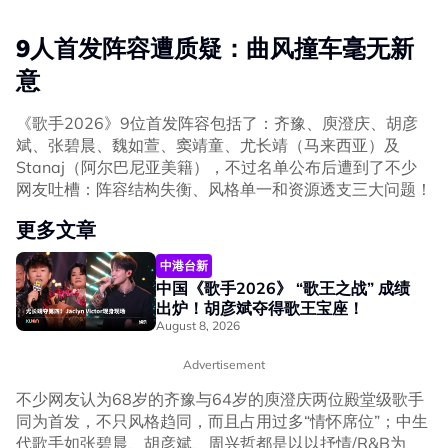
9人首发阵容遭质疑：曲风撞车毫无新
意
《歌手2026》9位首发阵容包括了：齐豫、庾澄庆、胡彦
斌、张碧晨、魏如萱、窦靖童、尤长靖（马来西亚）及
Stanaj（阿尔巴尼亚美籍），不过名单公布后遭到了不少
网友吐槽：阵容结构失衡、风格单一和资源透支三大问题！
更多文章
中港台新
中国《歌手2026》 “歌王之战” 成绩
出炉！胡彦斌夺得歌王宝座！
August 8, 2026
Advertisement
不少网友认为68岁的齐豫与64岁的庾澄庆两位殿堂级歌手
同为首发，不只风格趋同，而且占用过多“情怀席位”；中生
代歌手如张碧晨、胡彦斌、周兴哲都是以以抒情/R&B为