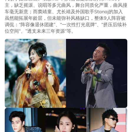
主，缺乏摇滚、说唱等多元曲风，舞台同质化严重，曲风撞
车毫无新意；而窦靖童、尤长靖及外国歌手Stanaj的加入
虽然能拓展年龄层，但未能弥补风格缺口，整体9人阵容被
调侃：“阵容像退休团建”、“一次性打光底牌”、“挤压后续补
位空间“、”透支未来三年资源“等。