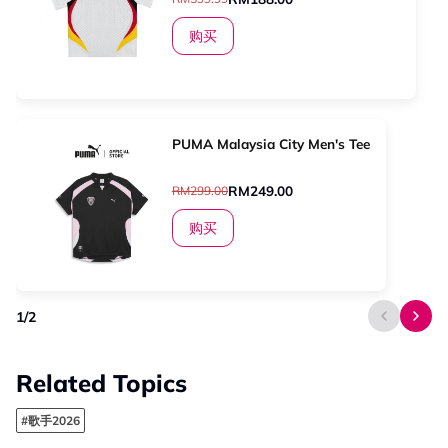
购买
PUMA Malaysia City Men's Tee
RM249.00
RM299.00
购买
1
/
2
Related Topics
#歌手2026