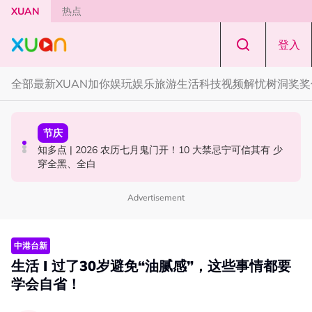
Skip to main content
XUAN
热点
登入
全部
最新
XUAN加你娱玩
娱乐
旅游
生活
科技
视频
解忧树洞
奖奖
本地星闻
中港台新
节庆
官宣！邱锋泽《Bend The Lines》马来西亚站 11月14日开
63岁关之琳被曝新男友小她36岁！亲自发文回应 “奶孙恋”
知多点 | 2026 农历七月鬼门开！10 大禁忌宁可信其有 少
唱
穿全黑、全白
Advertisement
中港台新
生活 I 过了30岁避免“油腻感”，这些事情都要
学会自省！