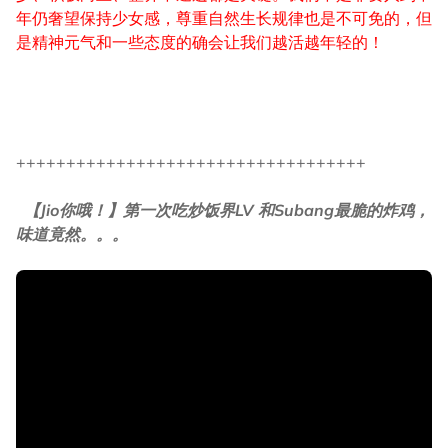
年仍奢望保持少女感，尊重自然生长规律也是不可免的，但
是精神元气和一些态度的确会让我们越活越年轻的！
+++++++++++++++++++++++++++++++++++
【Jio你哦！】第一次吃炒饭界LV 和Subang最脆的炸鸡，
味道竟然。。。