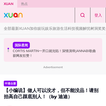
Skip to main content
XUAN
热点
登入
全部
最新
XUAN加你娱玩
娱乐
旅游
生活
科技
视频
解忧树洞
奖奖
国际星闻
演唱会
国际星闻
张员瑛频陷耍大牌争议！首度吐心声：真相终究会浮出水
F✦FOREVER 首次来马开唱！万人合唱《流星雨》，梦回
CORTIS MARTIN一开口就沦陷！深情演绎JANNABI歌曲
面！
《流星花园》
获网友狂赞！
Advertisement
中港台新
【小编说】做人可以没才，但不能没品！请别
抬高自己踩底别人！（by 迪迪）