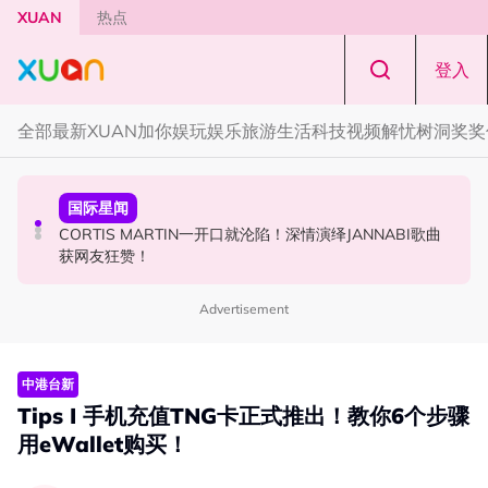
Skip to main content
XUAN
热点
登入
全部
最新
XUAN加你娱玩
娱乐
旅游
生活
科技
视频
解忧树洞
奖奖
国际星闻
演唱会
国际星闻
张员瑛频陷耍大牌争议！首度吐心声：真相终究会浮出水
F✦FOREVER 首次来马开唱！万人合唱《流星雨》，梦回
CORTIS MARTIN一开口就沦陷！深情演绎JANNABI歌曲
面！
《流星花园》
获网友狂赞！
Advertisement
中港台新
Tips I 手机充值TNG卡正式推出！教你6个步骤
用eWallet购买！