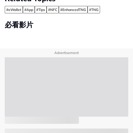
#eWallet
#App
#Tips
#NFC
#EnhancedTNG
#TNG
必看影片
Advertisement