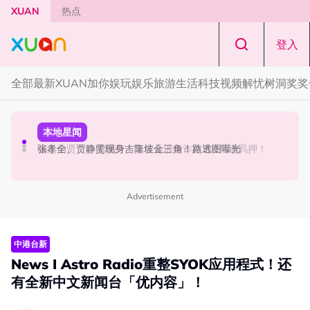
Skip to main content
XUAN
热点
登入
全部
最新
XUAN加你娱玩
娱乐
旅游
生活
科技
视频
解忧树洞
奖奖
节庆
国际星闻
本地星闻
知多点｜农历七月鬼门开！ 2026年4大生肖最容易招阴
骗走伯贤、泰民酬劳！车佳元涉嫌诈欺300亿遭羁押！
张孝全、贾静雯现身吉隆坡金三角！路透图曝光
Advertisement
中港台新
News I Astro Radio重整SYOK应用程式！还
有全新中文新闻台「优内容」！