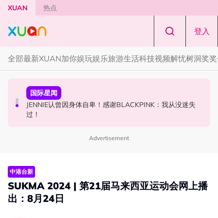
Skip to main content
XUAN
热点
登入
全部
最新
XUAN加你娱玩
娱乐
旅游
生活
科技
视频
解忧树洞
奖奖
中港台新
中港台新
国际星闻
高海宁马国明新剧被指抄袭韩剧！女主角患癌造型几乎一
网传周杰伦有私生子！杰威尔怒发声明：纯属恶意造谣！
JENNIE认曾因身体自卑！感谢BLACKPINK：我从没迷失
模一样
过！
Advertisement
中港台新
SUKMA 2024 | 第21届马来西亚运动会网上播
出：8月24日