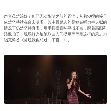
声音虽然治好了但已无法恢复之前的圆润，带着沙哑的嗓子
依然坚持站在台去演唱。其中最励志的是她在听力半失聪的
情况下仍然坚持真唱，用手抚摸音响寻找乐点，踩着高跟鞋
踏数拍子，现场灯光给她歌曲入门提示等等靠这样的意志力
唱完整首《曾经我也想过一了百一》。