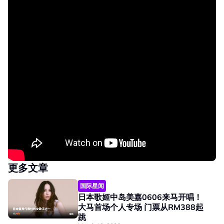
更多文章
国际星闻
日本歌姬中岛美嘉0606来马开唱！
大马首场个人专场 门票从RM388起
跳