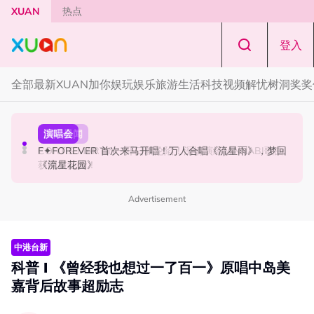
Skip to main content
XUAN
热点
登入
全部
最新
XUAN加你娱玩
娱乐
旅游
生活
科技
视频
解忧树洞
奖奖
国际星闻
演唱会
国际星闻
张员瑛频陷耍大牌争议！首度吐心声：真相终究会浮出水
F✦FOREVER 首次来马开唱！万人合唱《流星雨》，梦回
CORTIS MARTIN一开口就沦陷！深情演绎JANNABI歌曲
面！
《流星花园》
获网友狂赞！
Advertisement
中港台新
科普 I 《曾经我也想过一了百一》原唱中岛美
嘉背后故事超励志