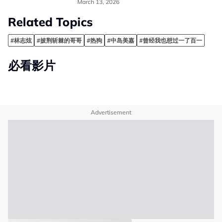
March 13, 2026
Related Topics
#林志炫
#披荆斩棘的哥哥
#热狗
#中岛美嘉
#曾经我也想过一了百一
必看影片
Advertisement