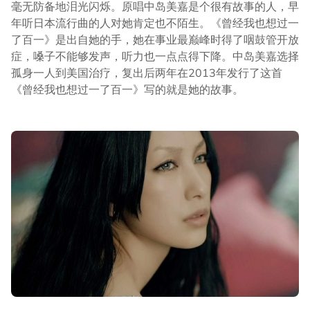
毫无防备地泪光闪烁。原唱中岛美嘉是个很有故事的人，早
年听日本流行曲的人对她肯定也不陌生。《曾经我也想过一
了百一》是出自她的手，她在事业最巅峰时得了咽鼓管开放
症，嗓子不能够发声，听力也一点点得下降。中岛美嘉选择
孤身一人到美国治疗，复出后两年在2013年发行了这首
《曾经我也想过一了百一》写的就是她的故事。