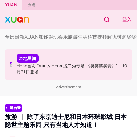
Skip to main content
XUAN
热点
登入
全部
最新
XUAN加你娱玩
娱乐
旅游
生活
科技
视频
解忧树洞
奖奖
国际星闻
活动
本地星闻
Tom Holland “Spiderman” 替身曝光！“替完蜘蛛人，马上
Cadbury Dairy Milk x Lotus Biscoff 登陆大马！
Henn国贤 “Aunty Henn 脱口秀专场 《笑笑笑笑丧》”！10
又去演忍者”
月31日登场
Advertisement
中港台新
旅游 ｜ 除了东京迪士尼和日本环球影城 日本
隐世主题乐园 只有当地人才知道！