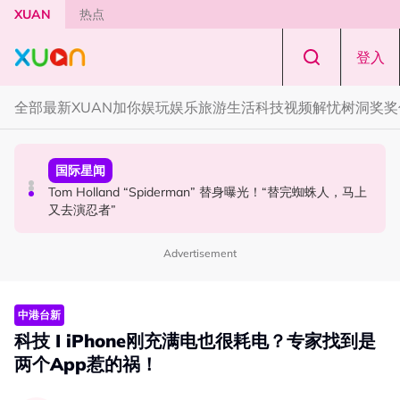
Skip to main content
XUAN
热点
登入
全部
最新
XUAN加你娱玩
娱乐
旅游
生活
科技
视频
解忧树洞
奖奖
本地星闻
国际星闻
中港台新
Henn国贤 “Aunty Henn 脱口秀专场 《笑笑笑笑丧》”！10
Tom Holland “Spiderman” 替身曝光！“替完蜘蛛人，马上
范玮琪大马开唱！一家四口来马 黑人公开寻美食介绍“可以
月31日登场
又去演忍者”
推荐一下吗？”
Advertisement
中港台新
科技 I iPhone刚充满电也很耗电？专家找到是
两个App惹的祸！