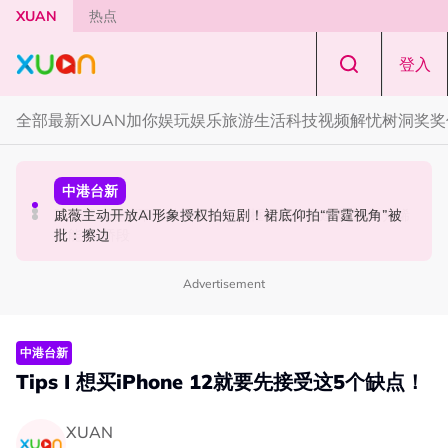
Skip to main content
XUAN
热点
登入
全部
最新
XUAN加你娱玩
娱乐
旅游
生活
科技
视频
解忧树洞
奖奖
中港台新
中港台新
中港台新
《披荆斩棘2026》正式官宣全阵容！余文乐、刘畊宏、孙
陈土豆玩梗《下一站幸福》！同框阿信、吴建豪上演“光晞
戚薇主动开放AI形象授权拍短剧！裙底仰拍“雷霆视角”被
楠都来了
不能捐”桥段
批：擦边
Advertisement
中港台新
Tips I 想买iPhone 12就要先接受这5个缺点！
XUAN