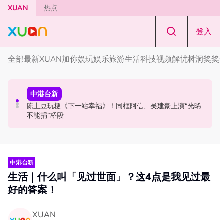
Skip to main content
XUAN
热点
登入
全部
最新
XUAN加你娱玩
娱乐
旅游
生活
科技
视频
解忧树洞
奖奖
演唱会
国际星闻
中港台新
范玮琪云顶开唱哽咽了！感性告白大马粉丝：我想继续唱
BLACKPINK十周年活动被批太仓促！Jisoo罕见哭泣 当众
陈土豆玩梗《下一站幸福》！同框阿信、吴建豪上演“光晞
下去
落泪道歉！
不能捐”桥段
中港台新
生活｜什么叫「见过世面」？这4点是我见过最
好的答案！
XUAN