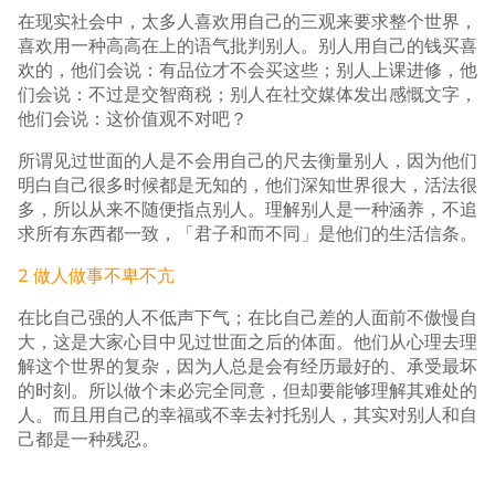
在现实社会中，太多人喜欢用自己的三观来要求整个世界，
喜欢用一种高高在上的语气批判别人。别人用自己的钱买喜
欢的，他们会说：有品位才不会买这些；别人上课进修，他
们会说：不过是交智商税；别人在社交媒体发出感慨文字，
他们会说：这价值观不对吧？
所谓见过世面的人是不会用自己的尺去衡量别人，因为他们
明白自己很多时候都是无知的，他们深知世界很大，活法很
多，所以从来不随便指点别人。理解别人是一种涵养，不追
求所有东西都一致，「君子和而不同」是他们的生活信条。
2 做人做事不卑不亢
在比自己强的人不低声下气；在比自己差的人面前不傲慢自
大，这是大家心目中见过世面之后的体面。他们从心理去理
解这个世界的复杂，因为人总是会有经历最好的、承受最坏
的时刻。所以做个未必完全同意，但却要能够理解其难处的
人。而且用自己的幸福或不幸去衬托别人，其实对别人和自
己都是一种残忍。