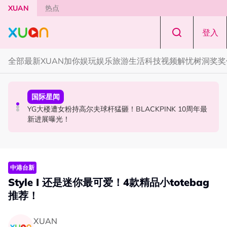
Skip to main content
XUAN
热点
登入
全部
最新
XUAN加你娱玩
娱乐
旅游
生活
科技
视频
解忧树洞
奖奖
中港台新
节庆
国际星闻
Jaclyn Victor现身《歌手2026》现场！遭粉丝野生捕获要
知多点 | 2026 农历七月鬼门开！10 大禁忌宁可信其有 少
YG大楼遭女粉持高尔夫球杆猛砸！BLACKPINK 10周年最
求合照！
穿全黑、全白
新进展曝光！
中港台新
Style I 还是迷你最可爱！4款精品小totebag
推荐！
XUAN