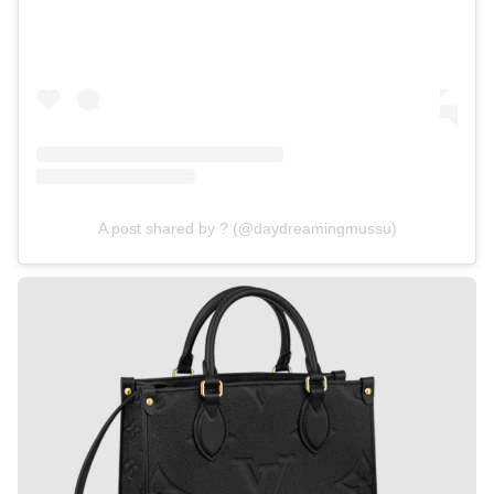
A post shared by ? (@daydreamingmussu)