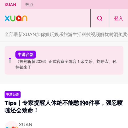
Skip to main content
XUAN
热点
登入
全部
最新
XUAN加你娱玩
娱乐
旅游
生活
科技
视频
解忧树洞
奖奖
中港台新
演唱会
中港台新
陈土豆玩梗《下一站幸福》！同框阿信、吴建豪上演“光晞
范玮琪云顶开唱哽咽了！感性告白大马粉丝：我想继续唱
《披荆斩棘2026》正式官宣全阵容！余文乐、刘畊宏、孙
不能捐”桥段
下去
楠都来了
中港台新
Tips｜专家提醒人体绝不能憋的6件事，强忍喷
嚏还会致命！
XUAN