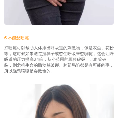
6 不能憋喷嚏
打喷嚏可以帮助人体排出呼吸道的刺激物，像是灰尘、花粉
等，这时候如果透过捏鼻子或憋住呼吸来憋喷嚏，这会让呼
吸道的压力提高24倍，从小范围的耳膜破裂、比血管破
裂，到危机生命的脑动脉破裂、肺部塌陷都是有可能的事，
所以强憋喷嚏是会致命的。