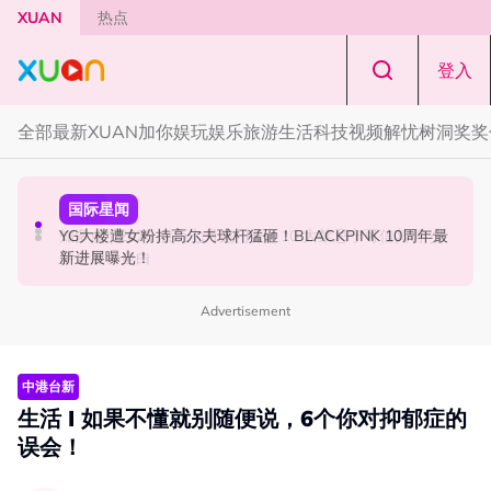
Skip to main content
XUAN
热点
登入
全部
最新
XUAN加你娱玩
娱乐
旅游
生活
科技
视频
解忧树洞
奖奖
中港台新
节庆
国际星闻
Jaclyn Victor现身《歌手2026》现场！遭粉丝野生捕获要
知多点 | 2026 农历七月鬼门开！10 大禁忌宁可信其有 少
YG大楼遭女粉持高尔夫球杆猛砸！BLACKPINK 10周年最
求合照！
穿全黑、全白
新进展曝光！
Advertisement
中港台新
生活 I 如果不懂就别随便说，6个你对抑郁症的
误会！