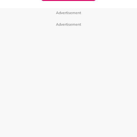
Advertisement
Advertisement
iPhone 17 Pro
256GB：RM5499
512GB：RM6499
1TB：RM7499
View this post on Instagram