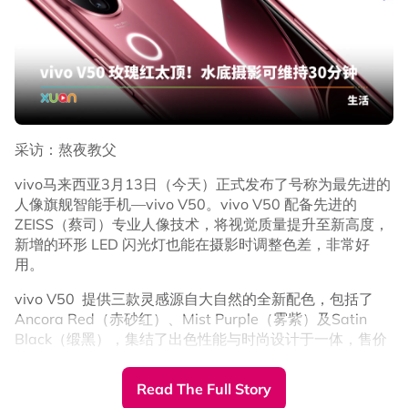
采访：熬夜教父
iPhone 17
vivo马来西亚3月13日（今天）正式发布了号称为最先进的
人像旗舰智能手机—vivo V50。vivo V50 配备先进的
ZEISS（蔡司）专业人像技术，将视觉质量提升至新高度，
256GB：RM3999
新增的环形 LED 闪光灯也能在摄影时调整色差，非常好
512GB：RM4999
用。
vivo V50 提供三款灵感源自大自然的全新配色，包括了
Ancora Red（赤砂红）、Mist Purple（雾紫）及Satin
Black（缎黑），集结了出色性能与时尚设计于一体，售价
落在了RM 1,899起。
Read The Full Story