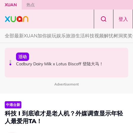
Skip to main content
XUAN
热点
登入
全部
最新
XUAN加你娱玩
娱乐
旅游
生活
科技
视频
解忧树洞
奖奖
国际星闻
活动
本地星闻
Tom Holland “Spiderman” 替身曝光！“替完蜘蛛人，马上
Cadbury Dairy Milk x Lotus Biscoff 登陆大马！
Henn国贤 “Aunty Henn 脱口秀专场 《笑笑笑笑丧》”！10
又去演忍者”
月31日登场
Advertisement
中港台新
科技 I 到底谁才是老人机？外媒调查显示年轻
人最爱用TA！