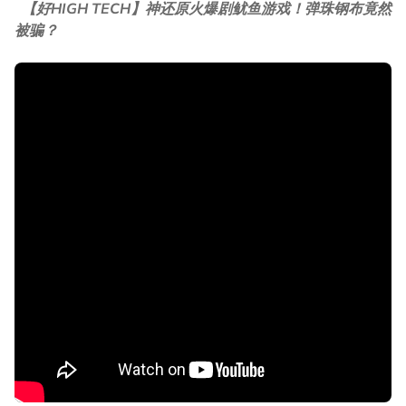
【好HIGH TECH】神还原火爆剧鱿鱼游戏！弹珠钢布竟然
被骗？