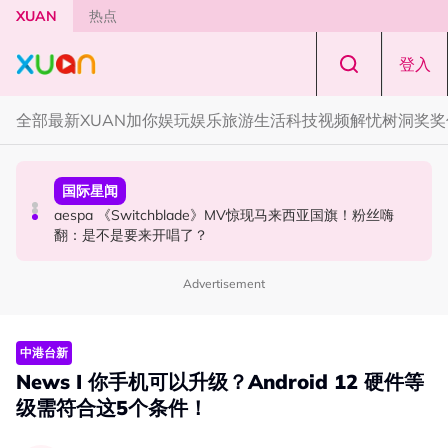
Skip to main content
XUAN
热点
登入
全部
最新
XUAN加你娱玩
娱乐
旅游
生活
科技
视频
解忧树洞
奖奖
本地星闻
国际星闻
中港台新
Astro Originals 中文剧集《暮光公馆》开镜！徐彬出演神
aespa 《Switchblade》MV惊现马来西亚国旗！粉丝嗨
张继聪被记者问陈凯琳风波！当场“定格”示范最强公关应对
秘公馆守护人
翻：是不是要来开唱了？
招数
Advertisement
中港台新
News I 你手机可以升级？Android 12 硬件等
级需符合这5个条件！