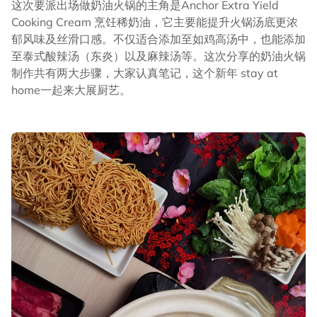
这次要派出场做奶油火锅的主角是Anchor Extra Yield
Cooking Cream 烹饪稀奶油，它主要能提升火锅汤底更浓
郁风味及丝滑口感。不仅适合添加至如鸡高汤中，也能添加
至泰式酸辣汤（东炎）以及麻辣汤等。这次分享的奶油火锅
制作共有两大步骤，大家认真笔记，这个新年 stay at
home一起来大展厨艺。