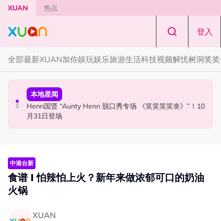
Skip to main content
XUAN
热点
登入
全部
最新
XUAN加你娱玩
娱乐
旅游
生活
科技
视频
解忧树洞
奖奖
国际星闻
活动
本地星闻
Tom Holland “Spiderman” 替身曝光！“替完蜘蛛人，马上
Cadbury Dairy Milk x Lotus Biscoff 登陆大马！
Henn国贤 “Aunty Henn 脱口秀专场 《笑笑笑笑丧》”！10
又去演忍者”
月31日登场
中港台新
食谱 I 怕辣怕上火？新年来做浓郁可口的奶油
火锅
XUAN