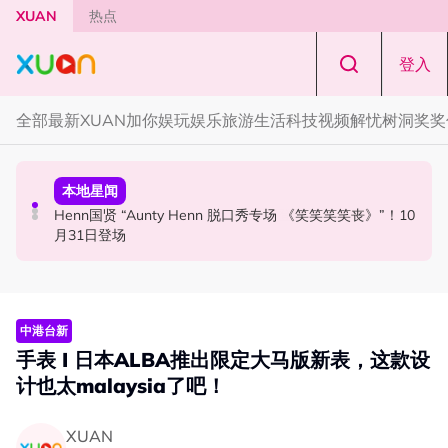
Skip to main content
XUAN
热点
登入
全部
最新
XUAN加你娱玩
娱乐
旅游
生活
科技
视频
解忧树洞
奖奖
国际星闻
活动
本地星闻
Tom Holland “Spiderman” 替身曝光！“替完蜘蛛人，马上
Cadbury Dairy Milk x Lotus Biscoff 登陆大马！
Henn国贤 “Aunty Henn 脱口秀专场 《笑笑笑笑丧》”！10
又去演忍者”
月31日登场
中港台新
手表 I 日本ALBA推出限定大马版新表，这款设
计也太malaysia了吧！
XUAN