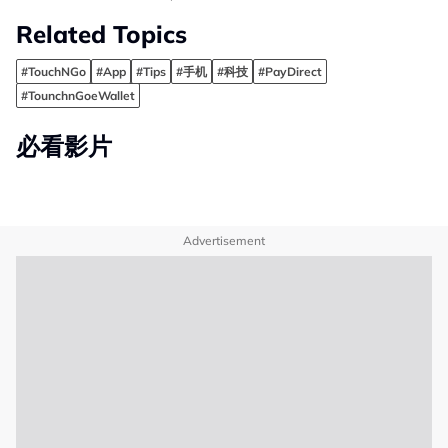
Related Topics
#TouchNGo
#App
#Tips
#手机
#科技
#PayDirect
#TounchnGoeWallet
必看影片
Advertisement