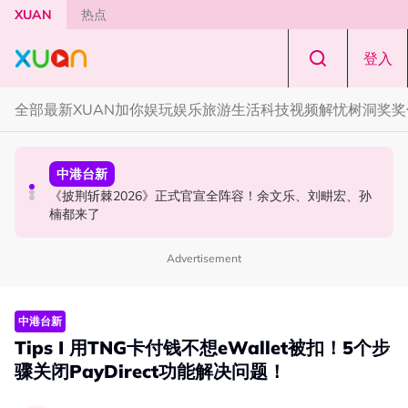
Skip to main content
XUAN
热点
登入
全部
最新
XUAN加你娱玩
娱乐
旅游
生活
科技
视频
解忧树洞
奖奖
中港台新
演唱会
中港台新
陈土豆玩梗《下一站幸福》！同框阿信、吴建豪上演“光晞
范玮琪云顶开唱哽咽了！感性告白大马粉丝：我想继续唱
《披荆斩棘2026》正式官宣全阵容！余文乐、刘畊宏、孙
不能捐”桥段
下去
楠都来了
Advertisement
中港台新
Tips I 用TNG卡付钱不想eWallet被扣！5个步
骤关闭PayDirect功能解决问题！