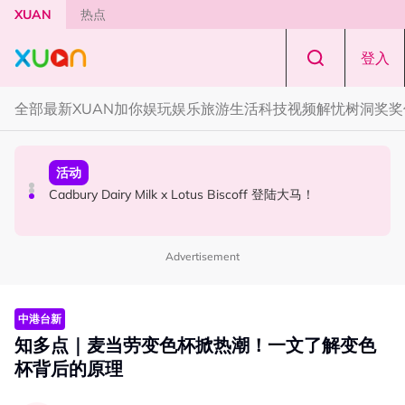
Skip to main content
XUAN
热点
登入
全部
最新
XUAN加你娱玩
娱乐
旅游
生活
科技
视频
解忧树洞
奖奖
国际星闻
活动
本地星闻
Tom Holland “Spiderman” 替身曝光！“替完蜘蛛人，马上
Cadbury Dairy Milk x Lotus Biscoff 登陆大马！
Henn国贤 “Aunty Henn 脱口秀专场 《笑笑笑笑丧》”！10
又去演忍者”
月31日登场
Advertisement
中港台新
知多点｜麦当劳变色杯掀热潮！一文了解变色
杯背后的原理