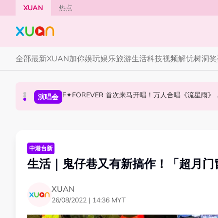
Skip to main content
XUAN
热点
全部
最新
XUAN加你娱玩
娱乐
旅游
生活
科技
视频
解忧树洞
奖
F✦FOREVER 首次来马开唱！万人合唱《流星雨
张员瑛频陷耍大牌争议！首度吐心声：真相终究
CORTIS MARTIN一开口就沦陷！深情演绎JAN
国际星闻
演唱会
国际星闻
中港台新
生活｜鬼仔巷又有新搞作！「超月门窗
XUAN
26/08/2022 | 14:36 MYT