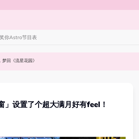
奖你
Astro节目表
》，梦回《流星花园》
会浮出水面！
NABI歌曲获网友狂赞！
」设置了个超大满月好有feel！