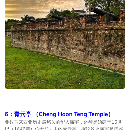
6：青云亭 （Cheng Hoon Teng Temple）
要数马来西亚历史最悠久的华人庙宇，必须是始建于15世
纪（1646年）位于马六甲的青云亭。据说这座庙宇是按照