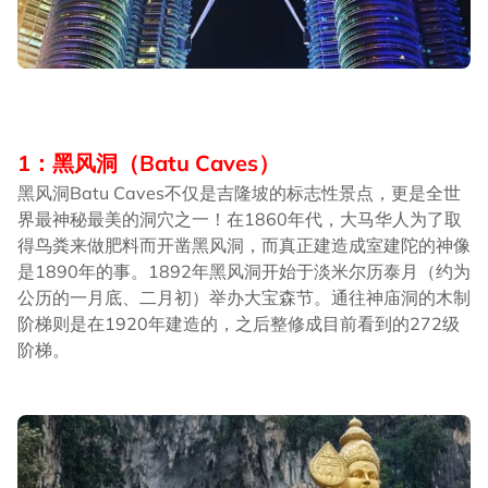
1：黑风洞（Batu Caves）
黑风洞Batu Caves不仅是吉隆坡的标志性景点，更是全世
界最神秘最美的洞穴之一！在1860年代，大马华人为了取
得鸟粪来做肥料而开凿黑风洞，而真正建造成室建陀的神像
是1890年的事。1892年黑风洞开始于淡米尔历泰月（约为
公历的一月底、二月初）举办大宝森节。通往神庙洞的木制
阶梯则是在1920年建造的，之后整修成目前看到的272级
阶梯。