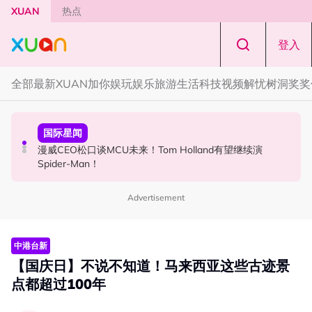
Skip to main content
XUAN
热点
登入
全部
最新
XUAN加你娱玩
娱乐
旅游
生活
科技
视频
解忧树洞
奖奖
国际星闻
中港台新
国际星闻
BLACKPINK 10周年安排混乱！JISOO发文向BLINK道歉！
中国《歌手2026》 “歌王之战” 成绩出炉！胡彦斌夺得歌王
漫威CEO松口谈MCU未来！Tom Holland有望继续演
宝座！
Spider-Man！
Advertisement
中港台新
【国庆日】不说不知道！马来西亚这些古迹景
点都超过100年