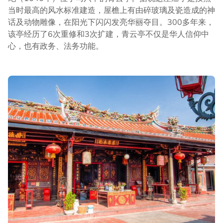
当时最高的风水标准建造，屋檐上有由碎玻璃及瓷造成的神
话及动物雕像，在阳光下闪闪发亮华丽夺目。300多年来，
该亭经历了6次重修和3次扩建，青云亭不仅是华人信仰中
心，也有政务、法务功能。