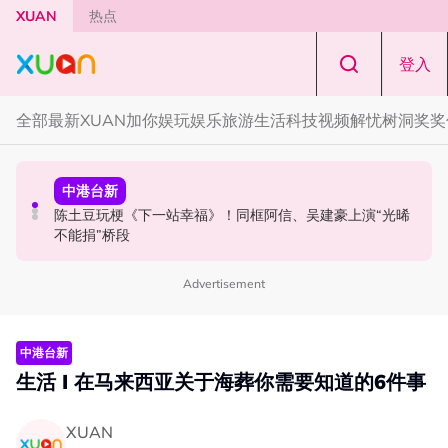
Skip to main content
XUAN
热点
登入
全部
最新
XUAN加你娱玩
娱乐
旅游
生活
科技
视频
解忧树洞
奖奖
演唱会
国际星闻
中港台新
范玮琪云顶开唱哽咽了！感性告白大马粉丝：我想继续唱
BLACKPINK十周年活动被批太仓促！Jisoo罕见哭泣 当众
陈土豆玩梗《下一站幸福》！同框阿信、吴建豪上演“光晞
下去
落泪道歉！
不能捐”桥段
Advertisement
中港台新
生活 I 在马来西亚关于海葬你需要知道的6件事
XUAN