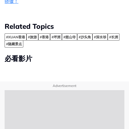
骄傲！
Related Topics
#XUAN香港
#旅游
#香港
#坪洲
#慈山寺
#沙头角
#深水埗
#长洲
#隐藏景点
必看影片
Advertisement