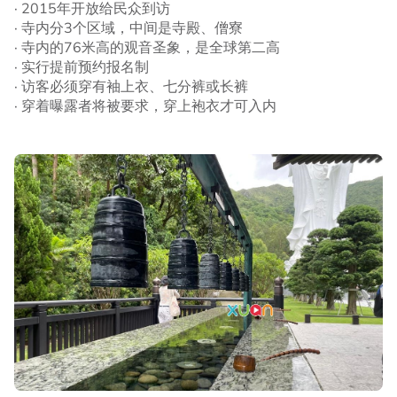
· 2015年开放给民众到访
· 寺内分3个区域，中间是寺殿、僧寮
· 寺内的76米高的观音圣象，是全球第二高
· 实行提前预约报名制
· 访客必须穿有袖上衣、七分裤或长裤
· 穿着曝露者将被要求，穿上袍衣才可入内