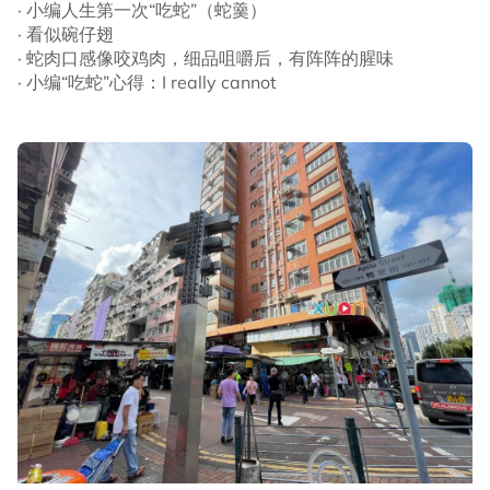
· 小编人生第一次“吃蛇”（蛇羹）
· 看似碗仔翅
· 蛇肉口感像咬鸡肉，细品咀嚼后，有阵阵的腥味
· 小编“吃蛇”心得：I really cannot