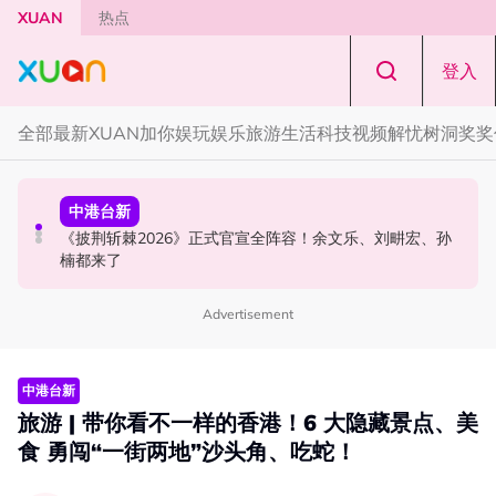
Skip to main content
XUAN
热点
登入
全部
最新
XUAN加你娱玩
娱乐
旅游
生活
科技
视频
解忧树洞
奖奖
中港台新
中港台新
演唱会
《披荆斩棘2026》正式官宣全阵容！余文乐、刘畊宏、孙
陈土豆玩梗《下一站幸福》！同框阿信、吴建豪上演“光晞
范玮琪云顶开唱哽咽了！感性告白大马粉丝：我想继续唱
楠都来了
不能捐”桥段
下去
Advertisement
中港台新
旅游 | 带你看不一样的香港！6 大隐藏景点、美
食 勇闯“一街两地”沙头角、吃蛇！