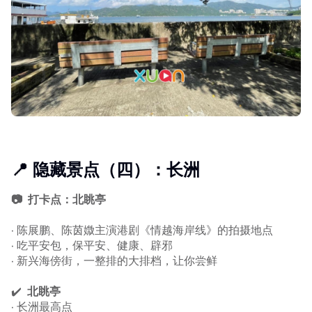
📍 隐藏景点（四）：长洲
📷 打卡点：北眺亭
· 陈展鹏、陈茵媺主演港剧《情越海岸线》的拍摄地点
· 吃平安包，保平安、健康、辟邪
· 新兴海傍街，一整排的大排档，让你尝鲜
✔️
北眺亭
· 长洲最高点