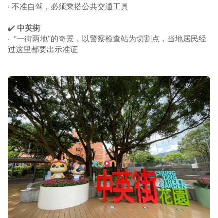
· 不准自驾，必须乘搭公共交通工具
✔️
中英街
· “一街两地”的奇景，以警察检查站为切割点，当地居民经
过这里都要出示准证