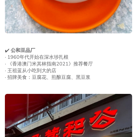
✔️
公和豆品厂
· 1960年代开始在深水埗扎根
· 《香港澳门米其林指南2021》推荐餐厅
· 王祖蓝从小吃到大的店
· 招牌美食：豆腐花、煎酿豆腐、黑豆浆