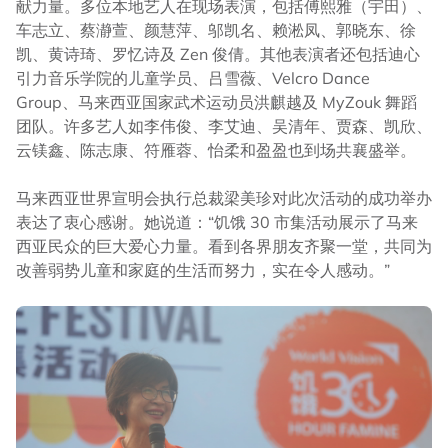
献力量。多位本地艺人在现场表演，包括傅熙雅（宇田）、
车志立、蔡瀞萱、颜慧萍、邬凯名、赖淞凤、郭晓东、徐
凯、黄诗琦、罗忆诗及 Zen 俊倩。其他表演者还包括迪心
引力音乐学院的儿童学员、吕雪薇、Velcro Dance
Group、马来西亚国家武术运动员洪麒越及 MyZouk 舞蹈
团队。许多艺人如李伟俊、李艾迪、吴清年、贾森、凯欣、
云镁鑫、陈志康、符雁蓉、怡柔和盈盈也到场共襄盛举。
马来西亚世界宣明会执行总裁梁美珍对此次活动的成功举办
表达了衷心感谢。她说道：“饥饿 30 市集活动展示了马来
西亚民众的巨大爱心力量。看到各界朋友齐聚一堂，共同为
改善弱势儿童和家庭的生活而努力，实在令人感动。”