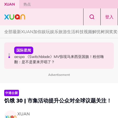
Skip to main content
XUAN
热点
登入
全部
最新
XUAN加你娱玩
娱乐
旅游
生活
科技
视频
解忧树洞
奖奖
本地星闻
国际星闻
中港台新
Astro Originals 中文剧集《暮光公馆》开镜！徐彬出演神
aespa 《Switchblade》MV惊现马来西亚国旗！粉丝嗨
张继聪被记者问陈凯琳风波！当场“定格”示范最强公关应对
秘公馆守护人
翻：是不是要来开唱了？
招数
Advertisement
中港台新
饥饿 30 | 市集活动提升公众对全球议题关注！
XUAN