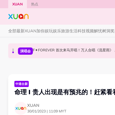
Skip to main content
XUAN
热点
全部
最新
XUAN加你娱玩
娱乐
旅游
生活
科技
视频
解忧树洞
奖
F✦FOREVER 首次来马开唱！万人合唱《流星雨
张员瑛频陷耍大牌争议！首度吐心声：真相终究
CORTIS MARTIN一开口就沦陷！深情演绎JAN
国际星闻
演唱会
国际星闻
中港台新
命理 I 贵人出现是有预兆的！赶紧
XUAN
30/01/2023 | 11:09 MYT