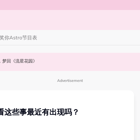
奖你
Astro节目表
》，梦回《流星花园》
会浮出水面！
NABI歌曲获网友狂赞！
Advertisement
看看这些事最近有出现吗？