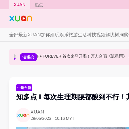
Skip to main content
XUAN
热点
全部
最新
XUAN加你娱玩
娱乐
旅游
生活
科技
视频
解忧树洞
奖
F✦FOREVER 首次来马开唱！万人合唱《流星雨
张员瑛频陷耍大牌争议！首度吐心声：真相终究
CORTIS MARTIN一开口就沦陷！深情演绎JAN
国际星闻
演唱会
国际星闻
中港台新
知多点 I 每次生理期腰都酸到不行
XUAN
29/05/2023 | 10:16 MYT