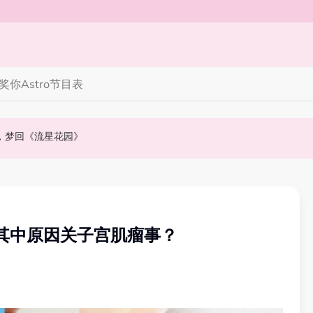
奖你
Astro节目表
》，梦回《流星花园》
会浮出水面！
NABI歌曲获网友狂赞！
！其中原因关子宫肌瘤事？