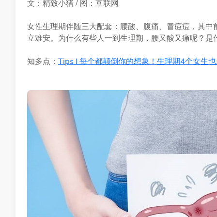
文：精致小猪 / 图：互联网
女性生理期伴随三大配套：腰酸、腹痛、冒痘痘，其中
立难安。为什么有些人一到生理期，腰又酸又痛呢？是
知多点：
Tips I 每个都颠倒你的想象！生理期4个女