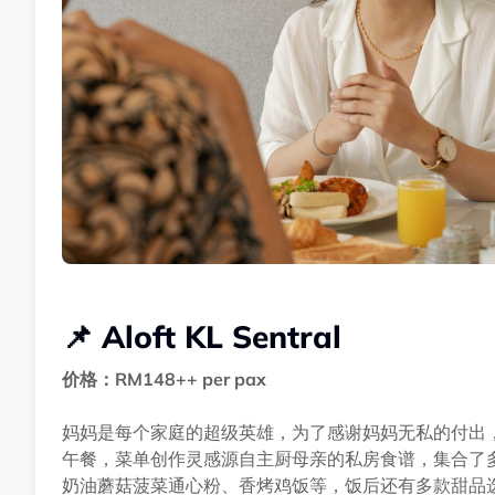
📌 Aloft KL Sentral
价格：RM148++ per pax
妈妈是每个家庭的超级英雄，为了感谢妈妈无私的付出，Aloft KL 
午餐，菜单创作灵感源自主厨母亲的私房食谱，集合了多
奶油蘑菇菠菜通心粉、香烤鸡饭等，饭后还有多款甜品