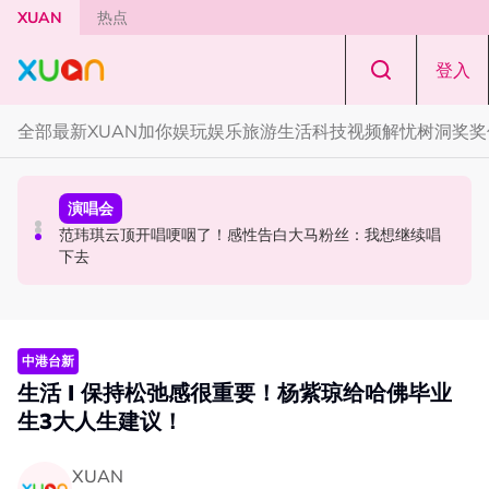
Skip to main content
XUAN
热点
登入
全部
最新
XUAN加你娱玩
娱乐
旅游
生活
科技
视频
解忧树洞
奖奖
中港台新
演唱会
中港台新
陈土豆玩梗《下一站幸福》！同框阿信、吴建豪上演“光晞
范玮琪云顶开唱哽咽了！感性告白大马粉丝：我想继续唱
《披荆斩棘2026》正式官宣全阵容！余文乐、刘畊宏、孙
不能捐”桥段
下去
楠都来了
中港台新
生活 I 保持松弛感很重要！杨紫琼给哈佛毕业
生3大人生建议！
XUAN