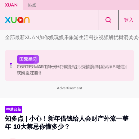
Skip to main content
XUAN
热点
登入
全部
最新
XUAN加你娱玩
娱乐
旅游
生活
科技
视频
解忧树洞
奖奖
国际星闻
演唱会
国际星闻
张员瑛频陷耍大牌争议！首度吐心声：真相终究会浮出水
F✦FOREVER 首次来马开唱！万人合唱《流星雨》，梦回
CORTIS MARTIN一开口就沦陷！深情演绎JANNABI歌曲
面！
《流星花园》
获网友狂赞！
Advertisement
中港台新
知多点 | 小心！新年借钱给人会财产外流一整
年 10大禁忌你懂多少？