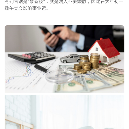
有句古话是“禁昼寝”，就是劝人不要懒散，因此在大年初一
睡午觉会影响事业运。