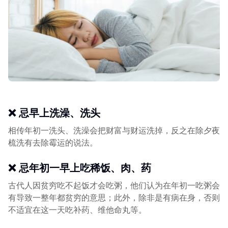
❌ 忌早上洗澡、洗头
相传年初一洗头、洗澡会把财富与财运洗掉，反之在除夕夜
梳洗有去除霉运的说法。
❌ 忌年初一早上吃稀饭、肉、药
古代人因贫穷吃不起饭才会吃粥，他们认为在年初一吃粥会
有导致一整年都贫穷的意思；此外，除非是有病在身，否则
不适宜在这一天吃补药、维他命丸等。