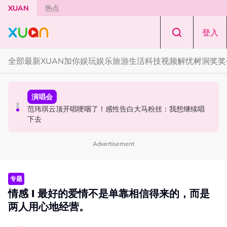
Skip to main content
XUAN
热点
登入
全部
最新
XUAN加你娱玩
娱乐
旅游
生活
科技
视频
解忧树洞
奖奖
中港台新
中港台新
演唱会
《披荆斩棘2026》正式官宣全阵容！余文乐、刘畊宏、孙
陈土豆玩梗《下一站幸福》！同框阿信、吴建豪上演“光晞
范玮琪云顶开唱哽咽了！感性告白大马粉丝：我想继续唱
楠都来了
不能捐”桥段
下去
Advertisement
专题
情感 I 最好的爱情不是单靠相信得来的，而是
两人用心地经营。